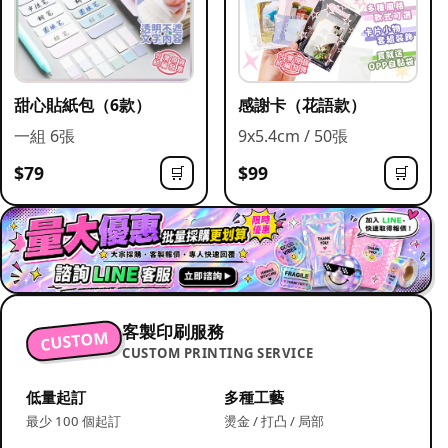
甜心貼紙包（6款）
感謝卡（花語款）
一組 6張
9x5.4cm / 50張
$79
$99
🛒
🛒
客製印刷服務
CUSTOM
CUSTOM PRINTING SERVICE
低量起訂
多種工藝
最少 100 個起訂
燙金 / 打凸 / 局部