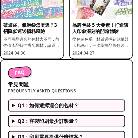
破壞袋、氣泡袋怎麼選？3
品牌包裝 5 大要素！打造讓
招降低運送損耗風險
人印象深刻的開箱體驗
不同商品適合的包材大不同，教
從包裝色系、材質選擇到貼紙與
你依產品特性搭配袋材，讓運送
卡片設計，一次掌握品牌包裝的
更安全。
關鍵要素。
2024-04-30
2024-04-27
FAQ
常見問題
FREQUENTLY ASKED QUESTIONS
Q1：如何選擇適合的包材？
Q2：客製印刷最少訂製量？
Q3：印刷需要提供什麼檔案？