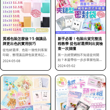
質感包裝怎麼做？5 個讓品
新手必看！包裝出貨完整流
牌更出色的實用技巧
程教學 從包材選擇到出貨檢
查一次搞懂
從包材選擇、色彩一致性到客製
印刷，整理讓品牌包裝更有記憶
第一次經營網拍不知道從何開
點的實用做法。
始？本篇帶你一步步掌握包裝流
2024-05-08
程與出貨前檢查重點。
2024-05-02