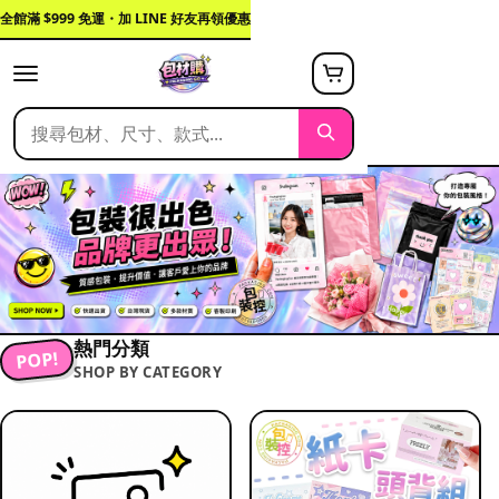
全館滿 $999 免運・加 LINE 好友再領優惠
熱門分類
POP!
SHOP BY CATEGORY