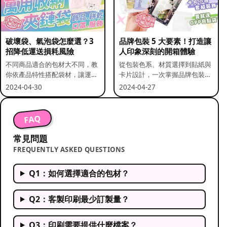
破壞袋、氣泡袋怎麼選？3
品牌包裝 5 大要素！打造讓
招降低運送損耗風險
人印象深刻的開箱體驗
不同商品適合的包材大不同，教
從包裝色系、材質選擇到貼紙與
你依產品特性搭配袋材，讓運送
卡片設計，一次掌握品牌包裝的
更安全。
關鍵要素。
2024-04-30
2024-04-27
FAQ
常見問題
FREQUENTLY ASKED QUESTIONS
Q1：如何選擇適合的包材？
Q2：客製印刷最少訂製量？
Q3：印刷需要提供什麼檔案？