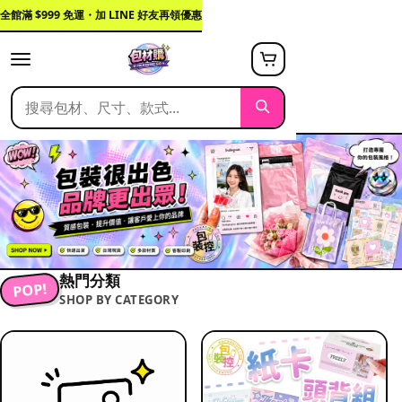
全館滿 $999 免運・加 LINE 好友再領優惠
熱門分類
POP!
SHOP BY CATEGORY