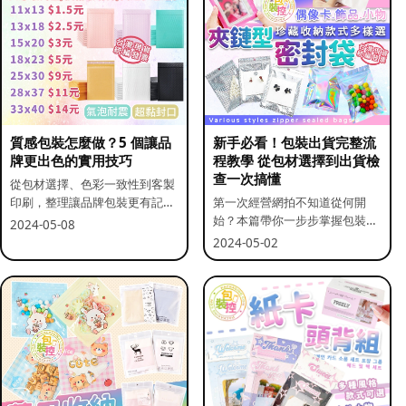
質感包裝怎麼做？5 個讓品
新手必看！包裝出貨完整流
牌更出色的實用技巧
程教學 從包材選擇到出貨檢
查一次搞懂
從包材選擇、色彩一致性到客製
印刷，整理讓品牌包裝更有記憶
第一次經營網拍不知道從何開
點的實用做法。
始？本篇帶你一步步掌握包裝流
2024-05-08
程與出貨前檢查重點。
2024-05-02