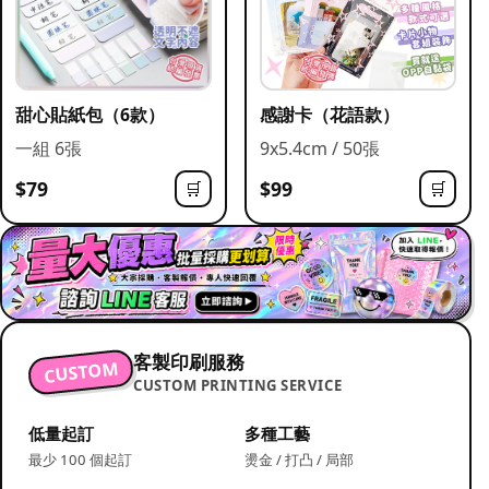
甜心貼紙包（6款）
感謝卡（花語款）
一組 6張
9x5.4cm / 50張
$79
$99
🛒
🛒
客製印刷服務
CUSTOM
CUSTOM PRINTING SERVICE
低量起訂
多種工藝
最少 100 個起訂
燙金 / 打凸 / 局部