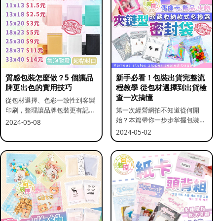
質感包裝怎麼做？5 個讓品
新手必看！包裝出貨完整流
牌更出色的實用技巧
程教學 從包材選擇到出貨檢
查一次搞懂
從包材選擇、色彩一致性到客製
印刷，整理讓品牌包裝更有記憶
第一次經營網拍不知道從何開
點的實用做法。
始？本篇帶你一步步掌握包裝流
2024-05-08
程與出貨前檢查重點。
2024-05-02