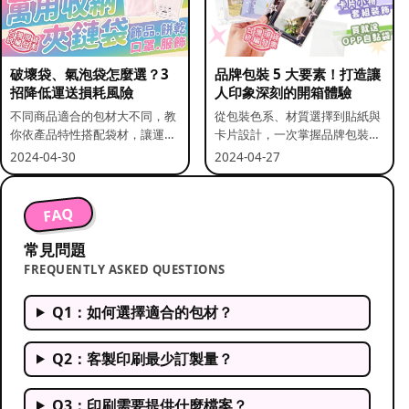
破壞袋、氣泡袋怎麼選？3
品牌包裝 5 大要素！打造讓
招降低運送損耗風險
人印象深刻的開箱體驗
不同商品適合的包材大不同，教
從包裝色系、材質選擇到貼紙與
你依產品特性搭配袋材，讓運送
卡片設計，一次掌握品牌包裝的
更安全。
關鍵要素。
2024-04-30
2024-04-27
FAQ
常見問題
FREQUENTLY ASKED QUESTIONS
Q1：如何選擇適合的包材？
Q2：客製印刷最少訂製量？
Q3：印刷需要提供什麼檔案？