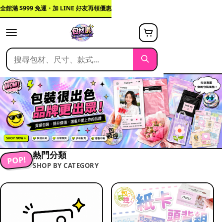
全館滿 $999 免運・加 LINE 好友再領優惠
熱門分類
POP!
SHOP BY CATEGORY