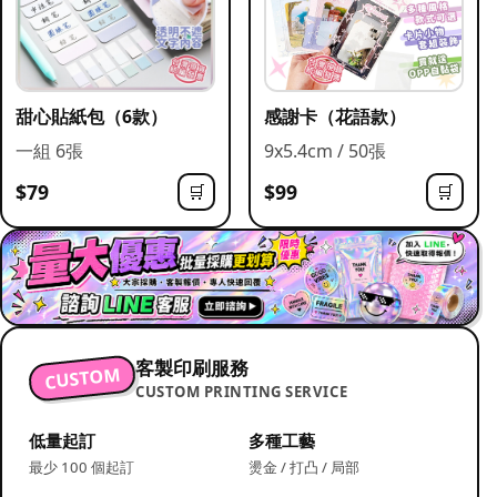
甜心貼紙包（6款）
感謝卡（花語款）
一組 6張
9x5.4cm / 50張
$79
$99
🛒
🛒
客製印刷服務
CUSTOM
CUSTOM PRINTING SERVICE
低量起訂
多種工藝
最少 100 個起訂
燙金 / 打凸 / 局部