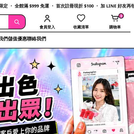
定 ・ 全館滿 $999 免運 ・ 首次註冊現折 $100 ・ 加 LINE 好友
3
會員登入
收藏清單
購物車
我們
儲值優惠
聯絡我們