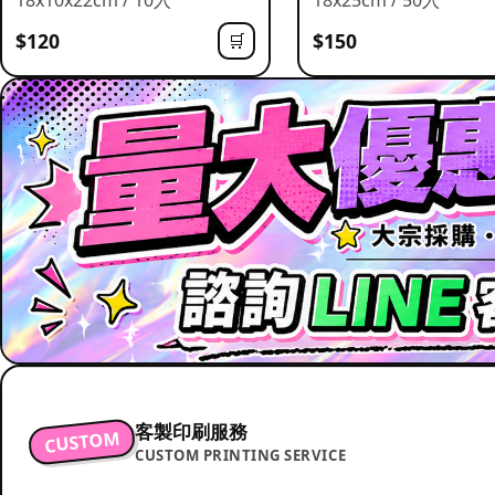
$120
$150
🛒
客製印刷服務
CUSTOM
CUSTOM PRINTING SERVICE