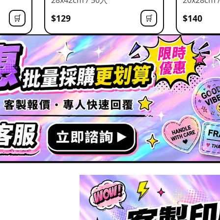
$129
$140
🛒
🛒