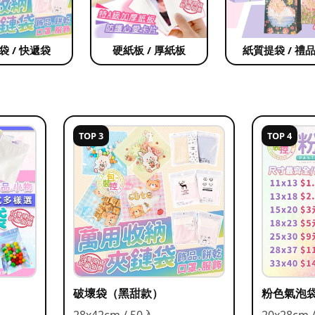
袋 / 快遞袋
硬紙板 / 厚紙板
紙質提袋 / 禮
TOP 3
TOP 4
破壞袋（黑甜款）
粉色氣泡
28x42cm / 50入
20x28cm 