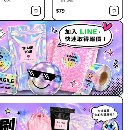
$79
🛒
🛒