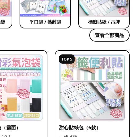
品袋
平口袋 / 熱封袋
標籤貼紙 / 吊牌
查看全部商品
TOP 5
袋（霧面）
甜心貼紙包（6款）
/ 10入
一組 6張