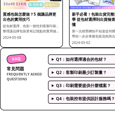
質感包裝怎麼做？5 個讓品牌更
新手必看！包裝出貨完整
出色的實用技巧
學 從包材選擇到出貨檢
懂
從包材選擇、色彩一致性到客製印刷，
整理讓品牌包裝更有記憶點的實用做
第一次經營網拍不知道從何
法。
帶你一步步掌握包裝流程與
2024-05-08
重點。
2024-05-02
FAQ
Q1：如何選擇適合的包材？
常見問題
Q2：客製印刷最少訂製量？
FREQUENTLY ASKED
QUESTIONS
Q3：印刷需要提供什麼檔案？
Q4：包裝控有提供設計服務嗎