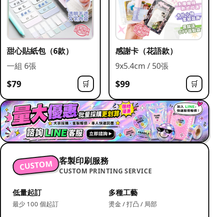
甜心貼紙包（6款）
感謝卡（花語款）
一組 6張
9x5.4cm / 50張
$79
$99
🛒
🛒
客製印刷服務
CUSTOM
CUSTOM PRINTING SERVICE
低量起訂
多種工藝
最少 100 個起訂
燙金 / 打凸 / 局部