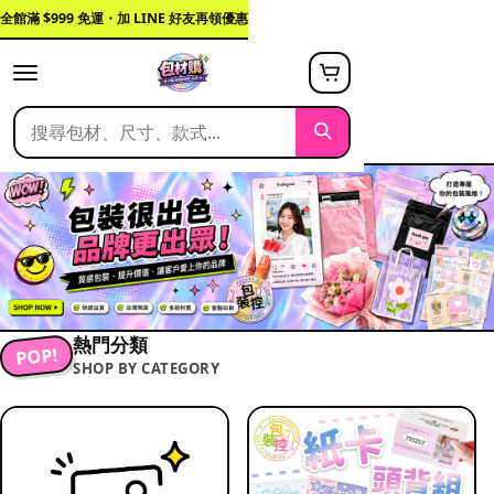
全館滿 $999 免運・加 LINE 好友再領優惠
熱門分類
POP!
SHOP BY CATEGORY