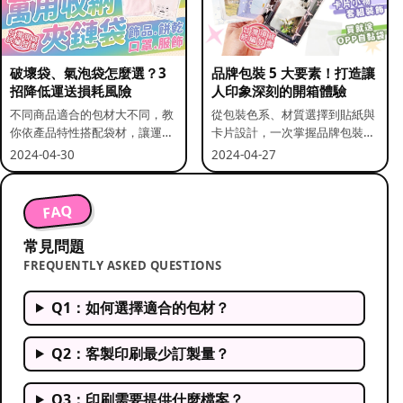
破壞袋、氣泡袋怎麼選？3
品牌包裝 5 大要素！打造讓
招降低運送損耗風險
人印象深刻的開箱體驗
不同商品適合的包材大不同，教
從包裝色系、材質選擇到貼紙與
你依產品特性搭配袋材，讓運送
卡片設計，一次掌握品牌包裝的
更安全。
關鍵要素。
2024-04-30
2024-04-27
FAQ
常見問題
FREQUENTLY ASKED QUESTIONS
Q1：如何選擇適合的包材？
Q2：客製印刷最少訂製量？
Q3：印刷需要提供什麼檔案？