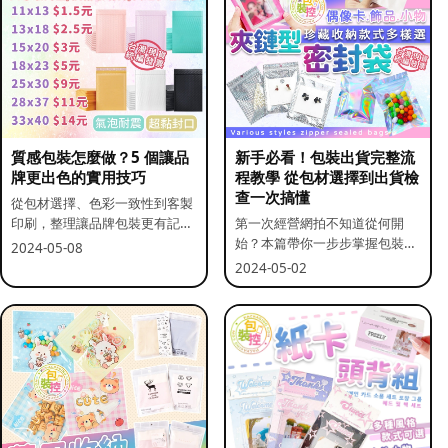
質感包裝怎麼做？5 個讓品
新手必看！包裝出貨完整流
牌更出色的實用技巧
程教學 從包材選擇到出貨檢
查一次搞懂
從包材選擇、色彩一致性到客製
印刷，整理讓品牌包裝更有記憶
第一次經營網拍不知道從何開
點的實用做法。
始？本篇帶你一步步掌握包裝流
2024-05-08
程與出貨前檢查重點。
2024-05-02