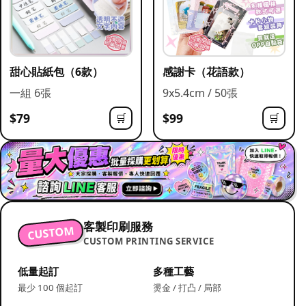
甜心貼紙包（6款）
感謝卡（花語款）
一組 6張
9x5.4cm / 50張
$79
$99
🛒
🛒
客製印刷服務
CUSTOM
CUSTOM PRINTING SERVICE
低量起訂
多種工藝
最少 100 個起訂
燙金 / 打凸 / 局部