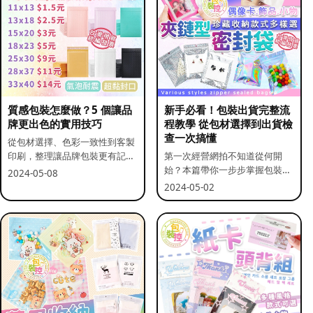
質感包裝怎麼做？5 個讓品
新手必看！包裝出貨完整流
牌更出色的實用技巧
程教學 從包材選擇到出貨檢
查一次搞懂
從包材選擇、色彩一致性到客製
印刷，整理讓品牌包裝更有記憶
第一次經營網拍不知道從何開
點的實用做法。
始？本篇帶你一步步掌握包裝流
2024-05-08
程與出貨前檢查重點。
2024-05-02