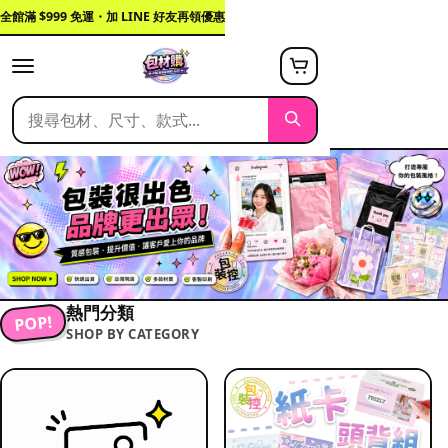
全館滿 $999 免運・加 LINE 好友再領優惠
熱門分類
POP!
SHOP BY CATEGORY