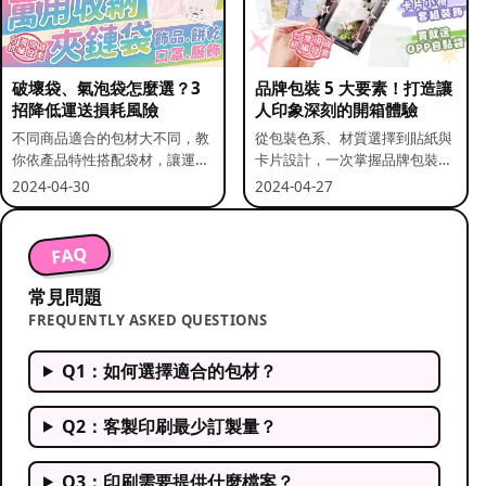
破壞袋、氣泡袋怎麼選？3
品牌包裝 5 大要素！打造讓
招降低運送損耗風險
人印象深刻的開箱體驗
不同商品適合的包材大不同，教
從包裝色系、材質選擇到貼紙與
你依產品特性搭配袋材，讓運送
卡片設計，一次掌握品牌包裝的
更安全。
關鍵要素。
2024-04-30
2024-04-27
FAQ
常見問題
FREQUENTLY ASKED QUESTIONS
Q1：如何選擇適合的包材？
Q2：客製印刷最少訂製量？
Q3：印刷需要提供什麼檔案？