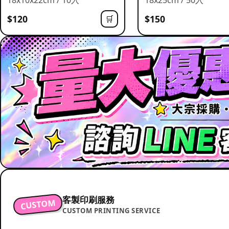
$120
$150
🛒
客製印刷服務
CUSTOM
CUSTOM PRINTING SERVICE