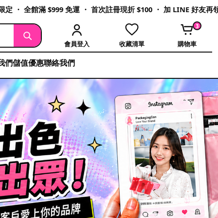
定 ・ 全館滿 $999 免運 ・ 首次註冊現折 $100 ・ 加 LINE 好友
3
會員登入
收藏清單
購物車
我們
儲值優惠
聯絡我們