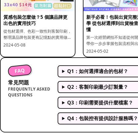
質感包裝怎麼做？5 個讓品牌更
新手必看！包裝出貨完整
出色的實用技巧
學 從包材選擇到出貨檢
懂
從包材選擇、色彩一致性到客製印刷，
整理讓品牌包裝更有記憶點的實用做
第一次經營網拍不知道從何
法。
帶你一步步掌握包裝流程與
2024-05-08
重點。
2024-05-02
FAQ
Q1：如何選擇適合的包材？
常見問題
Q2：客製印刷最少訂製量？
FREQUENTLY ASKED
QUESTIONS
Q3：印刷需要提供什麼檔案？
Q4：包裝控有提供設計服務嗎