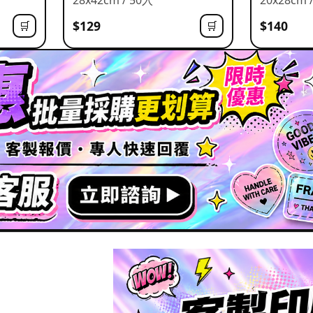
$129
$140
🛒
🛒