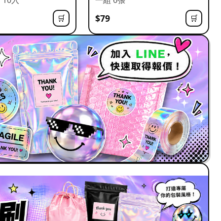
$79
🛒
🛒