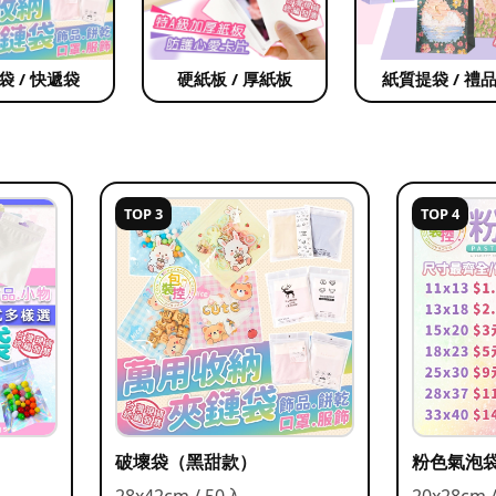
袋 / 快遞袋
硬紙板 / 厚紙板
紙質提袋 / 禮
TOP 3
TOP 4
破壞袋（黑甜款）
粉色氣泡
28x42cm / 50入
20x28cm 