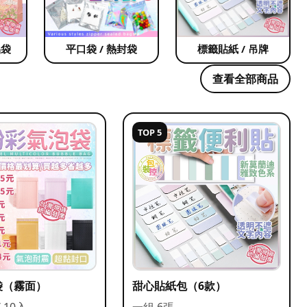
品袋
平口袋 / 熱封袋
標籤貼紙 / 吊牌
查看全部商品
TOP 5
袋（霧面）
甜心貼紙包（6款）
/ 10入
一組 6張