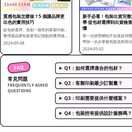
質感包裝怎麼做？5 個讓品牌更
新手必看！包裝出貨完整
出色的實用技巧
學 從包材選擇到出貨檢
懂
從包材選擇、色彩一致性到客製印刷，
整理讓品牌包裝更有記憶點的實用做
第一次經營網拍不知道從何
法。
帶你一步步掌握包裝流程與
2024-05-08
重點。
2024-05-02
FAQ
Q1：如何選擇適合的包材？
常見問題
Q2：客製印刷最少訂製量？
FREQUENTLY ASKED
QUESTIONS
Q3：印刷需要提供什麼檔案？
Q4：包裝控有提供設計服務嗎