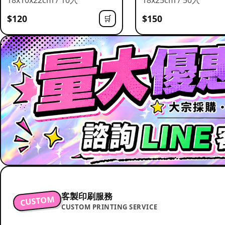
$120
$150
🛒
客製印刷服務
CUSTOM
CUSTOM PRINTING SERVICE