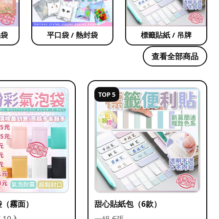
品袋
平口袋 / 熱封袋
標籤貼紙 / 吊牌
查看全部商品
TOP 5
袋（霧面）
甜心貼紙包（6款）
/ 10入
一組 6張