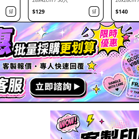
$129
$140
🛒
🛒