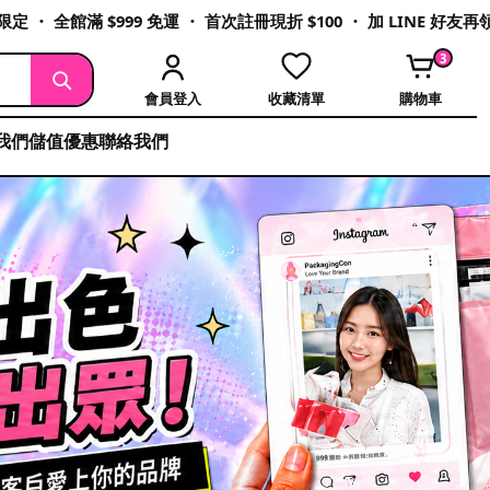
定 ・ 全館滿 $999 免運 ・ 首次註冊現折 $100 ・ 加 LINE 好友
3
會員登入
收藏清單
購物車
我們
儲值優惠
聯絡我們