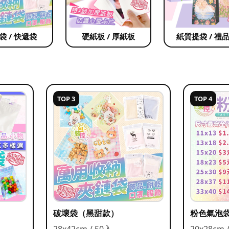
袋 / 快遞袋
硬紙板 / 厚紙板
紙質提袋 / 禮
TOP 3
TOP 4
破壞袋（黑甜款）
粉色氣泡
28x42cm / 50入
20x28cm 