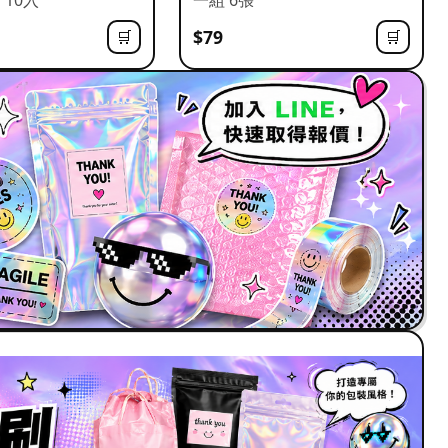
$79
🛒
🛒