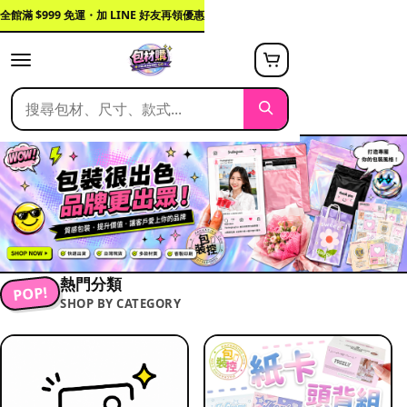
全館滿 $999 免運・加 LINE 好友再領優惠
熱門分類
POP!
SHOP BY CATEGORY