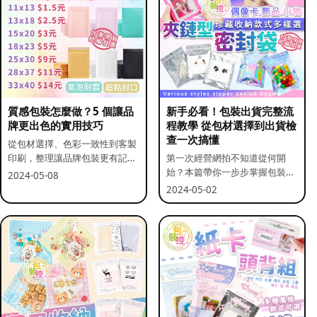
質感包裝怎麼做？5 個讓品
新手必看！包裝出貨完整流
牌更出色的實用技巧
程教學 從包材選擇到出貨檢
查一次搞懂
從包材選擇、色彩一致性到客製
印刷，整理讓品牌包裝更有記憶
第一次經營網拍不知道從何開
點的實用做法。
始？本篇帶你一步步掌握包裝流
2024-05-08
程與出貨前檢查重點。
2024-05-02