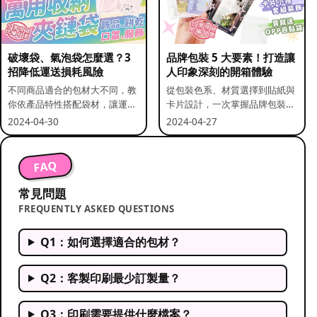
破壞袋、氣泡袋怎麼選？3
品牌包裝 5 大要素！打造讓
招降低運送損耗風險
人印象深刻的開箱體驗
不同商品適合的包材大不同，教
從包裝色系、材質選擇到貼紙與
你依產品特性搭配袋材，讓運送
卡片設計，一次掌握品牌包裝的
更安全。
關鍵要素。
2024-04-30
2024-04-27
FAQ
常見問題
FREQUENTLY ASKED QUESTIONS
Q1：如何選擇適合的包材？
Q2：客製印刷最少訂製量？
Q3：印刷需要提供什麼檔案？