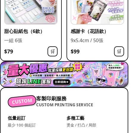
甜心貼紙包（6款）
感謝卡（花語款）
一組 6張
9x5.4cm / 50張
$79
$99
🛒
🛒
客製印刷服務
CUSTOM
CUSTOM PRINTING SERVICE
低量起訂
多種工藝
最少 100 個起訂
燙金 / 打凸 / 局部