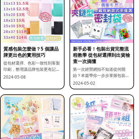
質感包裝怎麼做？5 個讓品
新手必看！包裝出貨完整流
牌更出色的實用技巧
程教學 從包材選擇到出貨檢
查一次搞懂
從包材選擇、色彩一致性到客製
印刷，整理讓品牌包裝更有記憶
第一次經營網拍不知道從何開
點的實用做法。
始？本篇帶你一步步掌握包裝流
2024-05-08
程與出貨前檢查重點。
2024-05-02