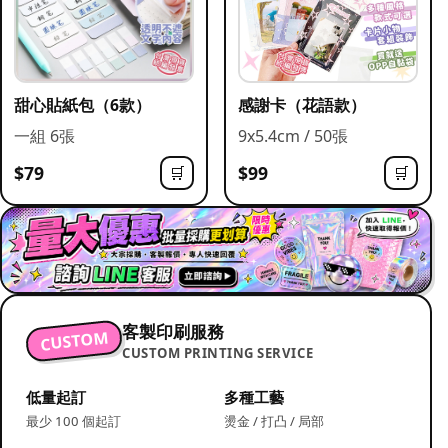
甜心貼紙包（6款）
感謝卡（花語款）
一組 6張
9x5.4cm / 50張
$79
$99
🛒
🛒
客製印刷服務
CUSTOM
CUSTOM PRINTING SERVICE
低量起訂
多種工藝
最少 100 個起訂
燙金 / 打凸 / 局部