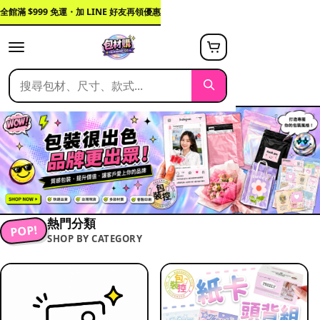
全館滿 $999 免運・加 LINE 好友再領優惠
熱門分類
POP!
SHOP BY CATEGORY