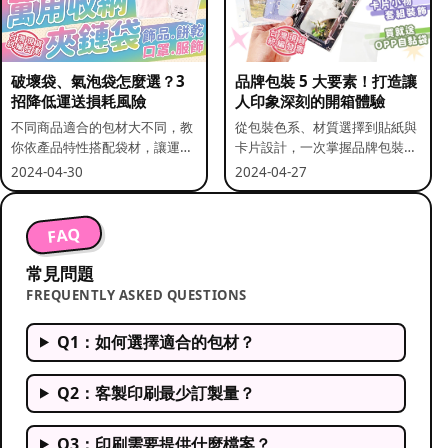
破壞袋、氣泡袋怎麼選？3
品牌包裝 5 大要素！打造讓
招降低運送損耗風險
人印象深刻的開箱體驗
不同商品適合的包材大不同，教
從包裝色系、材質選擇到貼紙與
你依產品特性搭配袋材，讓運送
卡片設計，一次掌握品牌包裝的
更安全。
關鍵要素。
2024-04-30
2024-04-27
FAQ
常見問題
FREQUENTLY ASKED QUESTIONS
Q1：如何選擇適合的包材？
Q2：客製印刷最少訂製量？
Q3：印刷需要提供什麼檔案？