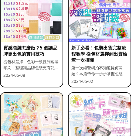
質感包裝怎麼做？5 個讓品
新手必看！包裝出貨完整流
牌更出色的實用技巧
程教學 從包材選擇到出貨檢
查一次搞懂
從包材選擇、色彩一致性到客製
印刷，整理讓品牌包裝更有記憶
第一次經營網拍不知道從何開
點的實用做法。
始？本篇帶你一步步掌握包裝流
2024-05-08
程與出貨前檢查重點。
2024-05-02