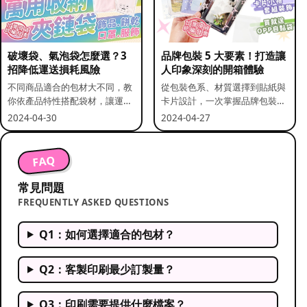
破壞袋、氣泡袋怎麼選？3
品牌包裝 5 大要素！打造讓
招降低運送損耗風險
人印象深刻的開箱體驗
不同商品適合的包材大不同，教
從包裝色系、材質選擇到貼紙與
你依產品特性搭配袋材，讓運送
卡片設計，一次掌握品牌包裝的
更安全。
關鍵要素。
2024-04-30
2024-04-27
FAQ
常見問題
FREQUENTLY ASKED QUESTIONS
Q1：如何選擇適合的包材？
Q2：客製印刷最少訂製量？
Q3：印刷需要提供什麼檔案？