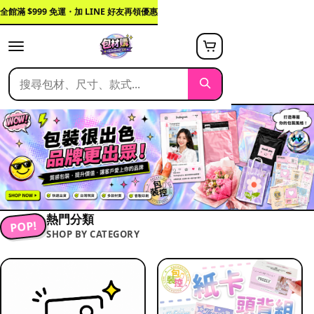
全館滿 $999 免運・加 LINE 好友再領優惠
熱門分類
POP!
SHOP BY CATEGORY