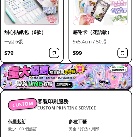
甜心貼紙包（6款）
感謝卡（花語款）
一組 6張
9x5.4cm / 50張
$79
$99
🛒
🛒
客製印刷服務
CUSTOM
CUSTOM PRINTING SERVICE
低量起訂
多種工藝
最少 100 個起訂
燙金 / 打凸 / 局部