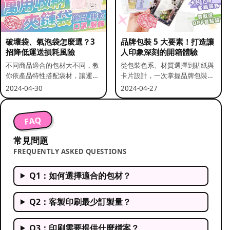
破壞袋、氣泡袋怎麼選？3
品牌包裝 5 大要素！打造讓
招降低運送損耗風險
人印象深刻的開箱體驗
不同商品適合的包材大不同，教
從包裝色系、材質選擇到貼紙與
你依產品特性搭配袋材，讓運送
卡片設計，一次掌握品牌包裝的
更安全。
關鍵要素。
2024-04-30
2024-04-27
FAQ
常見問題
FREQUENTLY ASKED QUESTIONS
Q1：如何選擇適合的包材？
Q2：客製印刷最少訂製量？
Q3：印刷需要提供什麼檔案？