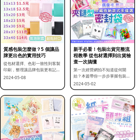
質感包裝怎麼做？5 個讓品
新手必看！包裝出貨完整流
牌更出色的實用技巧
程教學 從包材選擇到出貨檢
查一次搞懂
從包材選擇、色彩一致性到客製
印刷，整理讓品牌包裝更有記憶
第一次經營網拍不知道從何開
點的實用做法。
始？本篇帶你一步步掌握包裝流
2024-05-08
程與出貨前檢查重點。
2024-05-02