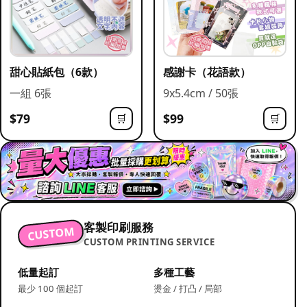
甜心貼紙包（6款）
感謝卡（花語款）
一組 6張
9x5.4cm / 50張
$79
$99
🛒
🛒
客製印刷服務
CUSTOM
CUSTOM PRINTING SERVICE
低量起訂
多種工藝
最少 100 個起訂
燙金 / 打凸 / 局部