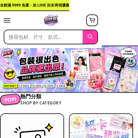
全館滿 $999 免運・加 LINE 好友再領優惠
熱門分類
POP!
SHOP BY CATEGORY