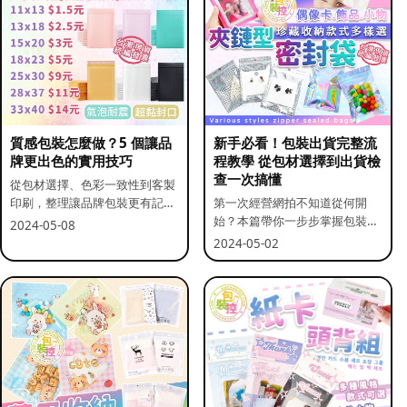
質感包裝怎麼做？5 個讓品
新手必看！包裝出貨完整流
牌更出色的實用技巧
程教學 從包材選擇到出貨檢
查一次搞懂
從包材選擇、色彩一致性到客製
印刷，整理讓品牌包裝更有記憶
第一次經營網拍不知道從何開
點的實用做法。
始？本篇帶你一步步掌握包裝流
2024-05-08
程與出貨前檢查重點。
2024-05-02