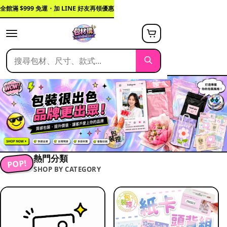
全館滿 $999 免運・加 LINE 好友再領優惠
熱門分類
POP!
SHOP BY CATEGORY