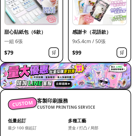
甜心貼紙包（6款）
感謝卡（花語款）
一組 6張
9x5.4cm / 50張
$79
$99
🛒
🛒
客製印刷服務
CUSTOM
CUSTOM PRINTING SERVICE
低量起訂
多種工藝
最少 100 個起訂
燙金 / 打凸 / 局部