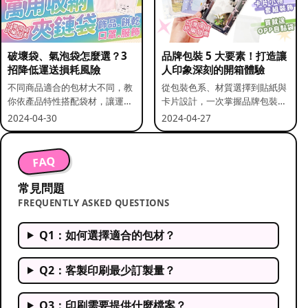
破壞袋、氣泡袋怎麼選？3
品牌包裝 5 大要素！打造讓
招降低運送損耗風險
人印象深刻的開箱體驗
不同商品適合的包材大不同，教
從包裝色系、材質選擇到貼紙與
你依產品特性搭配袋材，讓運送
卡片設計，一次掌握品牌包裝的
更安全。
關鍵要素。
2024-04-30
2024-04-27
FAQ
常見問題
FREQUENTLY ASKED QUESTIONS
Q1：如何選擇適合的包材？
Q2：客製印刷最少訂製量？
Q3：印刷需要提供什麼檔案？