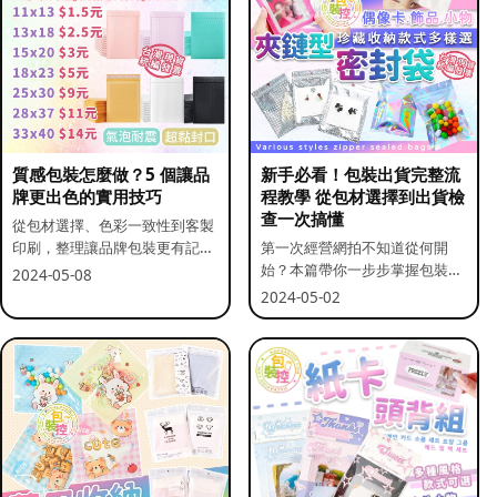
質感包裝怎麼做？5 個讓品
新手必看！包裝出貨完整流
牌更出色的實用技巧
程教學 從包材選擇到出貨檢
查一次搞懂
從包材選擇、色彩一致性到客製
印刷，整理讓品牌包裝更有記憶
第一次經營網拍不知道從何開
點的實用做法。
始？本篇帶你一步步掌握包裝流
2024-05-08
程與出貨前檢查重點。
2024-05-02