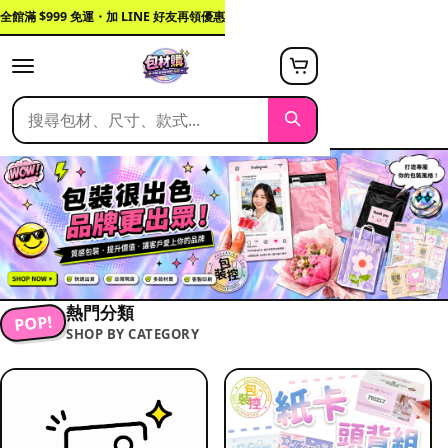
全館滿 $999 免運・加 LINE 好友再領優惠
熱門分類
POP!
SHOP BY CATEGORY