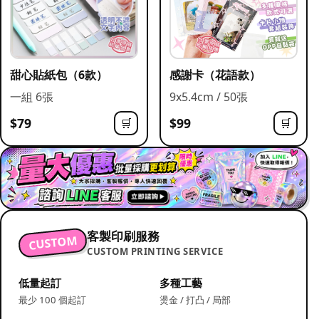
甜心貼紙包（6款）
感謝卡（花語款）
一組 6張
9x5.4cm / 50張
$79
$99
🛒
🛒
客製印刷服務
CUSTOM
CUSTOM PRINTING SERVICE
低量起訂
多種工藝
最少 100 個起訂
燙金 / 打凸 / 局部