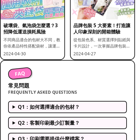
破壞袋、氣泡袋怎麼選？3
品牌包裝 5 大要素！打造讓
招降低運送損耗風險
人印象深刻的開箱體驗
不同商品適合的包材大不同，教
從包裝色系、材質選擇到貼紙與
你依產品特性搭配袋材，讓運送
卡片設計，一次掌握品牌包裝的
更安全。
關鍵要素。
2024-04-30
2024-04-27
FAQ
常見問題
FREQUENTLY ASKED QUESTIONS
Q1：如何選擇適合的包材？
Q2：客製印刷最少訂製量？
Q3：印刷需要提供什麼檔案？