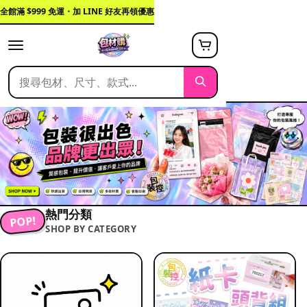
全館滿 $999 免運・加 LINE 好友再領優惠
熱門分類
POP!
SHOP BY CATEGORY