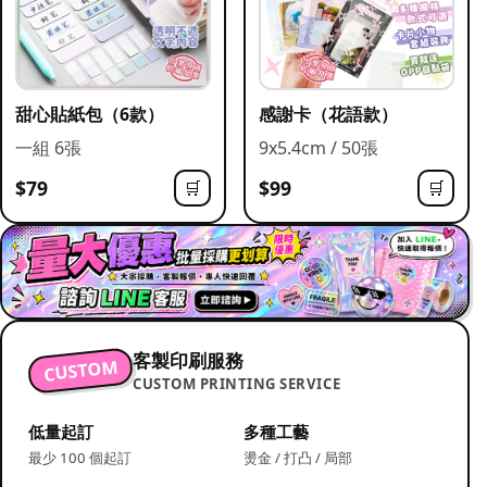
甜心貼紙包（6款）
感謝卡（花語款）
一組 6張
9x5.4cm / 50張
$79
$99
🛒
🛒
客製印刷服務
CUSTOM
CUSTOM PRINTING SERVICE
低量起訂
多種工藝
最少 100 個起訂
燙金 / 打凸 / 局部