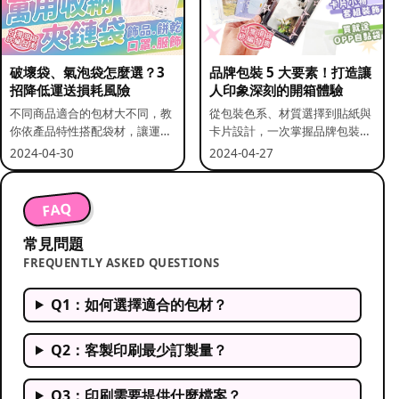
破壞袋、氣泡袋怎麼選？3
品牌包裝 5 大要素！打造讓
招降低運送損耗風險
人印象深刻的開箱體驗
不同商品適合的包材大不同，教
從包裝色系、材質選擇到貼紙與
你依產品特性搭配袋材，讓運送
卡片設計，一次掌握品牌包裝的
更安全。
關鍵要素。
2024-04-30
2024-04-27
FAQ
常見問題
FREQUENTLY ASKED QUESTIONS
Q1：如何選擇適合的包材？
Q2：客製印刷最少訂製量？
Q3：印刷需要提供什麼檔案？