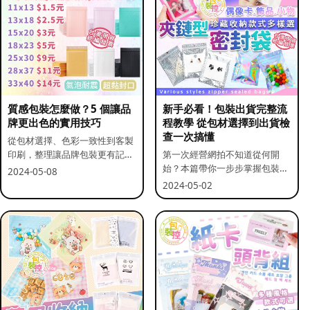
質感包裝怎麼做？5 個讓品
新手必看！包裝出貨完整流
牌更出色的實用技巧
程教學 從包材選擇到出貨檢
查一次搞懂
從包材選擇、色彩一致性到客製
印刷，整理讓品牌包裝更有記憶
第一次經營網拍不知道從何開
點的實用做法。
始？本篇帶你一步步掌握包裝流
2024-05-08
程與出貨前檢查重點。
2024-05-02