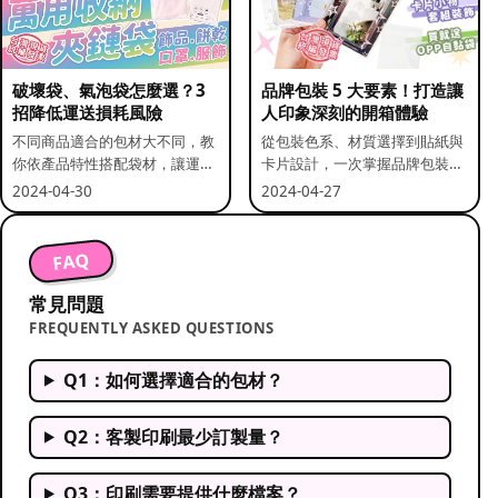
破壞袋、氣泡袋怎麼選？3
品牌包裝 5 大要素！打造讓
招降低運送損耗風險
人印象深刻的開箱體驗
不同商品適合的包材大不同，教
從包裝色系、材質選擇到貼紙與
你依產品特性搭配袋材，讓運送
卡片設計，一次掌握品牌包裝的
更安全。
關鍵要素。
2024-04-30
2024-04-27
FAQ
常見問題
FREQUENTLY ASKED QUESTIONS
Q1：如何選擇適合的包材？
Q2：客製印刷最少訂製量？
Q3：印刷需要提供什麼檔案？