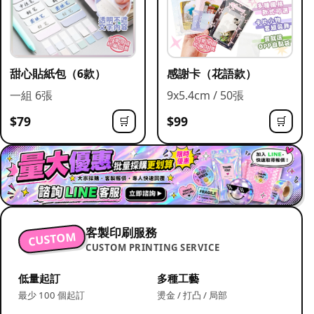
甜心貼紙包（6款）
感謝卡（花語款）
一組 6張
9x5.4cm / 50張
$79
$99
🛒
🛒
客製印刷服務
CUSTOM
CUSTOM PRINTING SERVICE
低量起訂
多種工藝
最少 100 個起訂
燙金 / 打凸 / 局部