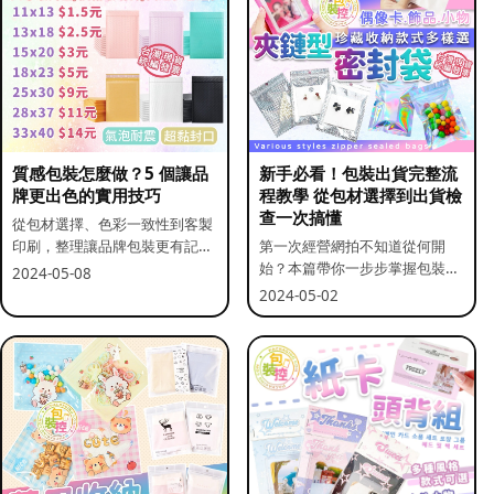
質感包裝怎麼做？5 個讓品
新手必看！包裝出貨完整流
牌更出色的實用技巧
程教學 從包材選擇到出貨檢
查一次搞懂
從包材選擇、色彩一致性到客製
印刷，整理讓品牌包裝更有記憶
第一次經營網拍不知道從何開
點的實用做法。
始？本篇帶你一步步掌握包裝流
2024-05-08
程與出貨前檢查重點。
2024-05-02