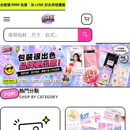
全館滿 $999 免運・加 LINE 好友再領優惠
熱門分類
POP!
SHOP BY CATEGORY