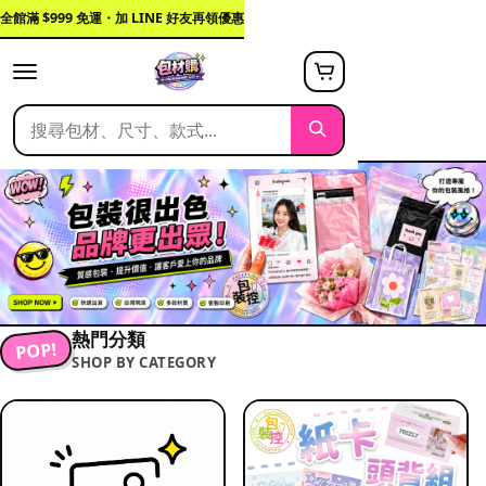
全館滿 $999 免運・加 LINE 好友再領優惠
熱門分類
POP!
SHOP BY CATEGORY