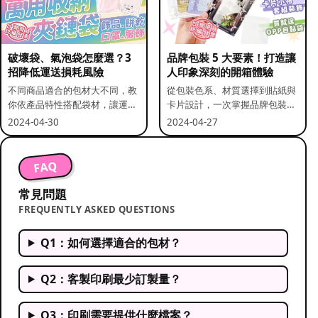
破壞袋、氣泡袋怎麼選？3
品牌包裝 5 大要素！打造讓
招降低運送損耗風險
人印象深刻的開箱體驗
不同商品適合的包材大不同，教
從包裝色系、材質選擇到貼紙與
你依產品特性搭配袋材，讓運送
卡片設計，一次掌握品牌包裝的
更安全。
關鍵要素。
2024-04-30
2024-04-27
FAQ
常見問題
FREQUENTLY ASKED QUESTIONS
Q1：如何選擇適合的包材？
Q2：客製印刷最少訂製量？
Q3：印刷需要提供什麼檔案？