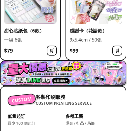
甜心貼紙包（6款）
感謝卡（花語款）
一組 6張
9x5.4cm / 50張
$79
$99
🛒
🛒
客製印刷服務
CUSTOM
CUSTOM PRINTING SERVICE
低量起訂
多種工藝
最少 100 個起訂
燙金 / 打凸 / 局部