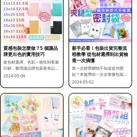
質感包裝怎麼做？5 個讓品
新手必看！包裝出貨完整流
牌更出色的實用技巧
程教學 從包材選擇到出貨檢
查一次搞懂
從包材選擇、色彩一致性到客製
印刷，整理讓品牌包裝更有記憶
第一次經營網拍不知道從何開
點的實用做法。
始？本篇帶你一步步掌握包裝流
2024-05-08
程與出貨前檢查重點。
2024-05-02