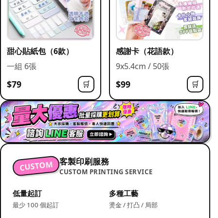
甜心貼紙包（6款）
感謝卡（花語款）
一組 6張
9x5.4cm / 50張
$79
$99
🛒
🛒
客製印刷服務
CUSTOM
CUSTOM PRINTING SERVICE
低量起訂
多種工藝
最少 100 個起訂
燙金 / 打凸 / 局部