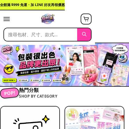
全館滿 $999 免運・加 LINE 好友再領優惠
熱門分類
POP!
SHOP BY CATEGORY