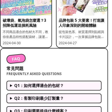
破壞袋、氣泡袋怎麼選？3
品牌包裝 5 大要素！打造讓
招降低運送損耗風險
人印象深刻的開箱體驗
不同商品適合的包材大不同，教
從包裝色系、材質選擇到貼紙與
你依產品特性搭配袋材，讓運送
卡片設計，一次掌握品牌包裝的
更安全。
關鍵要素。
2024-04-30
2024-04-27
FAQ
常見問題
FREQUENTLY ASKED QUESTIONS
Q1：如何選擇適合的包材？
Q2：客製印刷最少訂製量？
Q3：印刷需要提供什麼檔案？