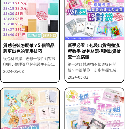
質感包裝怎麼做？5 個讓品
新手必看！包裝出貨完整流
牌更出色的實用技巧
程教學 從包材選擇到出貨檢
查一次搞懂
從包材選擇、色彩一致性到客製
印刷，整理讓品牌包裝更有記憶
第一次經營網拍不知道從何開
點的實用做法。
始？本篇帶你一步步掌握包裝流
2024-05-08
程與出貨前檢查重點。
2024-05-02