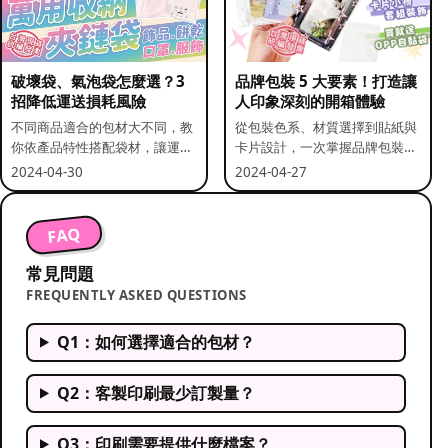
破壞袋、氣泡袋怎麼選？3
品牌包裝 5 大要素！打造讓
招降低運送損耗風險
人印象深刻的開箱體驗
不同商品適合的包材大不同，教
從包裝色系、材質選擇到貼紙與
你依產品特性搭配袋材，讓運送
卡片設計，一次掌握品牌包裝的
更安全。
關鍵要素。
2024-04-30
2024-04-27
FAQ
常見問題
FREQUENTLY ASKED QUESTIONS
Q1：如何選擇適合的包材？
Q2：客製印刷最少訂製量？
Q3：印刷需要提供什麼檔案？