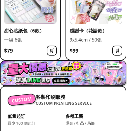
甜心貼紙包（6款）
感謝卡（花語款）
一組 6張
9x5.4cm / 50張
$79
$99
🛒
🛒
客製印刷服務
CUSTOM
CUSTOM PRINTING SERVICE
低量起訂
多種工藝
最少 100 個起訂
燙金 / 打凸 / 局部