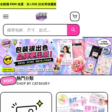
全館滿 $999 免運・加 LINE 好友再領優惠
熱門分類
POP!
SHOP BY CATEGORY