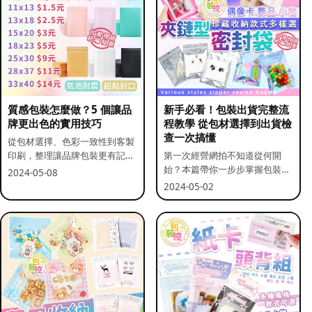
質感包裝怎麼做？5 個讓品
新手必看！包裝出貨完整流
牌更出色的實用技巧
程教學 從包材選擇到出貨檢
查一次搞懂
從包材選擇、色彩一致性到客製
印刷，整理讓品牌包裝更有記憶
第一次經營網拍不知道從何開
點的實用做法。
始？本篇帶你一步步掌握包裝流
2024-05-08
程與出貨前檢查重點。
2024-05-02