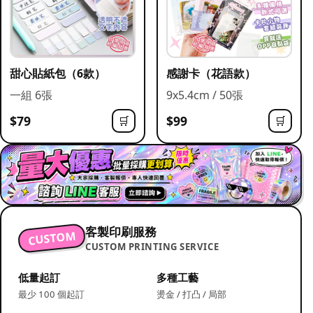
甜心貼紙包（6款）
感謝卡（花語款）
一組 6張
9x5.4cm / 50張
$79
$99
🛒
🛒
客製印刷服務
CUSTOM
CUSTOM PRINTING SERVICE
低量起訂
多種工藝
最少 100 個起訂
燙金 / 打凸 / 局部