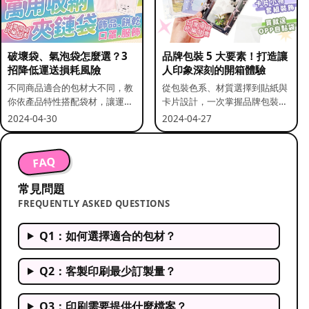
破壞袋、氣泡袋怎麼選？3
品牌包裝 5 大要素！打造讓
招降低運送損耗風險
人印象深刻的開箱體驗
不同商品適合的包材大不同，教
從包裝色系、材質選擇到貼紙與
你依產品特性搭配袋材，讓運送
卡片設計，一次掌握品牌包裝的
更安全。
關鍵要素。
2024-04-30
2024-04-27
FAQ
常見問題
FREQUENTLY ASKED QUESTIONS
Q1：如何選擇適合的包材？
Q2：客製印刷最少訂製量？
Q3：印刷需要提供什麼檔案？