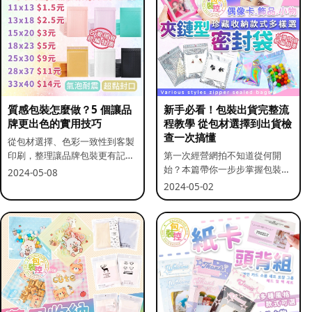
質感包裝怎麼做？5 個讓品
新手必看！包裝出貨完整流
牌更出色的實用技巧
程教學 從包材選擇到出貨檢
查一次搞懂
從包材選擇、色彩一致性到客製
印刷，整理讓品牌包裝更有記憶
第一次經營網拍不知道從何開
點的實用做法。
始？本篇帶你一步步掌握包裝流
2024-05-08
程與出貨前檢查重點。
2024-05-02