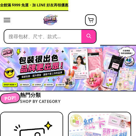
全館滿 $999 免運・加 LINE 好友再領優惠
熱門分類
POP!
SHOP BY CATEGORY