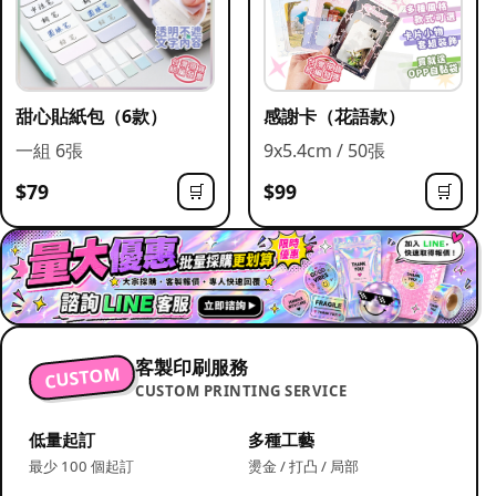
甜心貼紙包（6款）
感謝卡（花語款）
一組 6張
9x5.4cm / 50張
$79
$99
🛒
🛒
客製印刷服務
CUSTOM
CUSTOM PRINTING SERVICE
低量起訂
多種工藝
最少 100 個起訂
燙金 / 打凸 / 局部