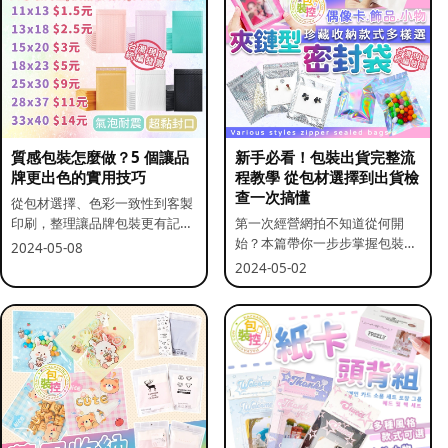
質感包裝怎麼做？5 個讓品
新手必看！包裝出貨完整流
牌更出色的實用技巧
程教學 從包材選擇到出貨檢
查一次搞懂
從包材選擇、色彩一致性到客製
印刷，整理讓品牌包裝更有記憶
第一次經營網拍不知道從何開
點的實用做法。
始？本篇帶你一步步掌握包裝流
2024-05-08
程與出貨前檢查重點。
2024-05-02