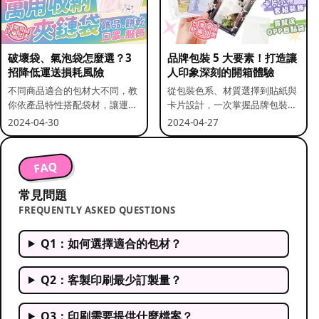
破壞袋、氣泡袋怎麼選？3
品牌包裝 5 大要素！打造讓
招降低運送損耗風險
人印象深刻的開箱體驗
不同商品適合的包材大不同，教
從包裝色系、材質選擇到貼紙與
你依產品特性搭配袋材，讓運送
卡片設計，一次掌握品牌包裝的
更安全。
關鍵要素。
2024-04-30
2024-04-27
FAQ
常見問題
FREQUENTLY ASKED QUESTIONS
Q1：如何選擇適合的包材？
Q2：客製印刷最少訂製量？
Q3：印刷需要提供什麼檔案？