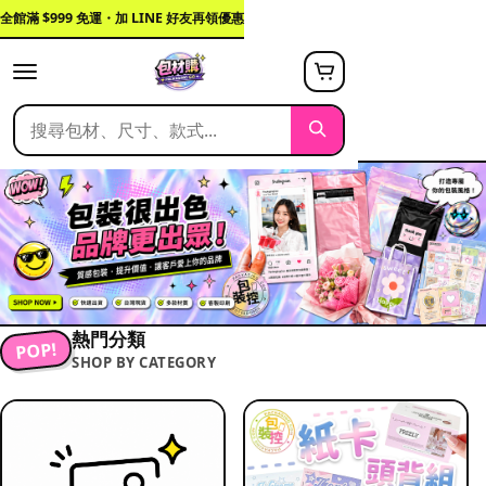
全館滿 $999 免運・加 LINE 好友再領優惠
熱門分類
POP!
SHOP BY CATEGORY