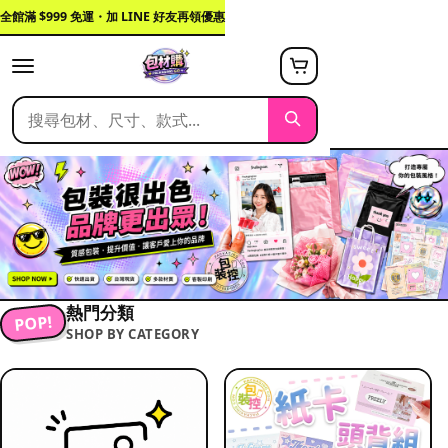
全館滿 $999 免運・加 LINE 好友再領優惠
熱門分類
POP!
SHOP BY CATEGORY