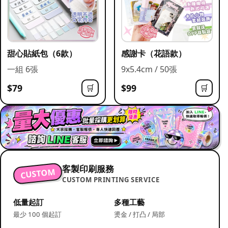
甜心貼紙包（6款）
感謝卡（花語款）
一組 6張
9x5.4cm / 50張
$79
$99
🛒
🛒
客製印刷服務
CUSTOM
CUSTOM PRINTING SERVICE
低量起訂
多種工藝
最少 100 個起訂
燙金 / 打凸 / 局部