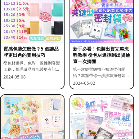
質感包裝怎麼做？5 個讓品
新手必看！包裝出貨完整流
牌更出色的實用技巧
程教學 從包材選擇到出貨檢
查一次搞懂
從包材選擇、色彩一致性到客製
印刷，整理讓品牌包裝更有記憶
第一次經營網拍不知道從何開
點的實用做法。
始？本篇帶你一步步掌握包裝流
2024-05-08
程與出貨前檢查重點。
2024-05-02