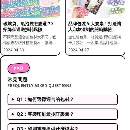
破壞袋、氣泡袋怎麼選？3
品牌包裝 5 大要素！打造讓
招降低運送損耗風險
人印象深刻的開箱體驗
不同商品適合的包材大不同，教
從包裝色系、材質選擇到貼紙與
你依產品特性搭配袋材，讓運送
卡片設計，一次掌握品牌包裝的
更安全。
關鍵要素。
2024-04-30
2024-04-27
FAQ
常見問題
FREQUENTLY ASKED QUESTIONS
Q1：如何選擇適合的包材？
Q2：客製印刷最少訂製量？
Q3：印刷需要提供什麼檔案？