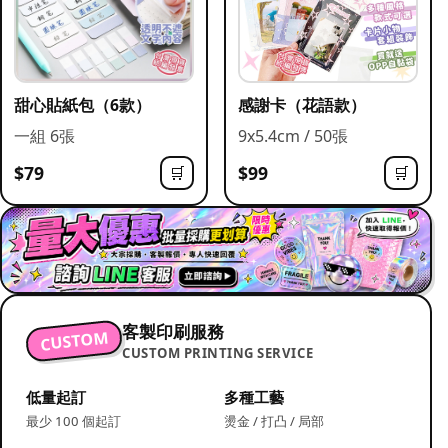
甜心貼紙包（6款）
感謝卡（花語款）
一組 6張
9x5.4cm / 50張
$79
$99
🛒
🛒
客製印刷服務
CUSTOM
CUSTOM PRINTING SERVICE
低量起訂
多種工藝
最少 100 個起訂
燙金 / 打凸 / 局部