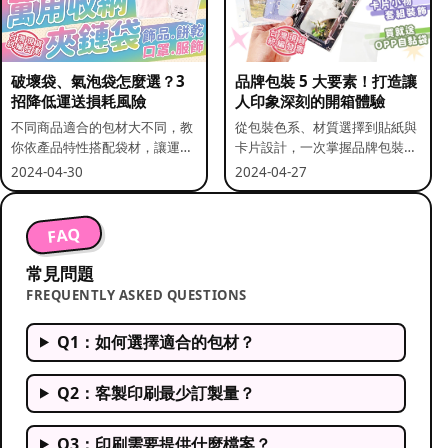
破壞袋、氣泡袋怎麼選？3
品牌包裝 5 大要素！打造讓
招降低運送損耗風險
人印象深刻的開箱體驗
不同商品適合的包材大不同，教
從包裝色系、材質選擇到貼紙與
你依產品特性搭配袋材，讓運送
卡片設計，一次掌握品牌包裝的
更安全。
關鍵要素。
2024-04-30
2024-04-27
FAQ
常見問題
FREQUENTLY ASKED QUESTIONS
Q1：如何選擇適合的包材？
Q2：客製印刷最少訂製量？
Q3：印刷需要提供什麼檔案？