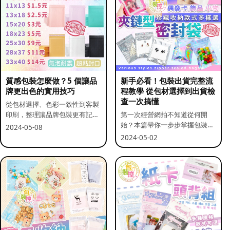
質感包裝怎麼做？5 個讓品
新手必看！包裝出貨完整流
牌更出色的實用技巧
程教學 從包材選擇到出貨檢
查一次搞懂
從包材選擇、色彩一致性到客製
印刷，整理讓品牌包裝更有記憶
第一次經營網拍不知道從何開
點的實用做法。
始？本篇帶你一步步掌握包裝流
2024-05-08
程與出貨前檢查重點。
2024-05-02