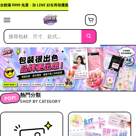
全館滿 $999 免運・加 LINE 好友再領優惠
熱門分類
POP!
SHOP BY CATEGORY