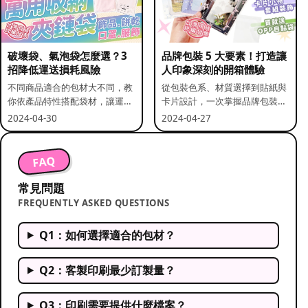
破壞袋、氣泡袋怎麼選？3
品牌包裝 5 大要素！打造讓
招降低運送損耗風險
人印象深刻的開箱體驗
不同商品適合的包材大不同，教
從包裝色系、材質選擇到貼紙與
你依產品特性搭配袋材，讓運送
卡片設計，一次掌握品牌包裝的
更安全。
關鍵要素。
2024-04-30
2024-04-27
FAQ
常見問題
FREQUENTLY ASKED QUESTIONS
Q1：如何選擇適合的包材？
Q2：客製印刷最少訂製量？
Q3：印刷需要提供什麼檔案？