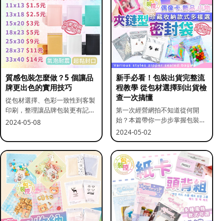
質感包裝怎麼做？5 個讓品
新手必看！包裝出貨完整流
牌更出色的實用技巧
程教學 從包材選擇到出貨檢
查一次搞懂
從包材選擇、色彩一致性到客製
印刷，整理讓品牌包裝更有記憶
第一次經營網拍不知道從何開
點的實用做法。
始？本篇帶你一步步掌握包裝流
2024-05-08
程與出貨前檢查重點。
2024-05-02