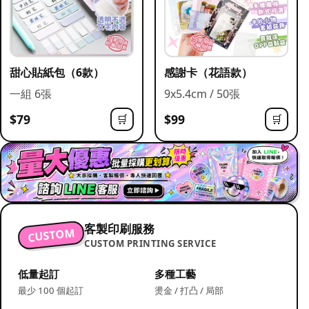
甜心貼紙包（6款）
感謝卡（花語款）
一組 6張
9x5.4cm / 50張
$79
$99
🛒
🛒
客製印刷服務
CUSTOM
CUSTOM PRINTING SERVICE
低量起訂
多種工藝
最少 100 個起訂
燙金 / 打凸 / 局部