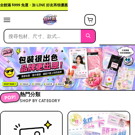
全館滿 $999 免運・加 LINE 好友再領優惠
熱門分類
POP!
SHOP BY CATEGORY