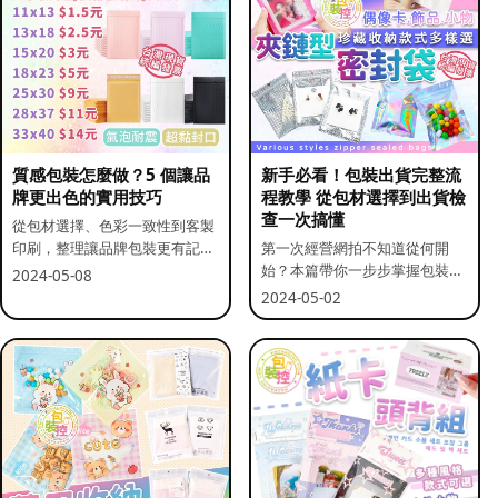
質感包裝怎麼做？5 個讓品
新手必看！包裝出貨完整流
牌更出色的實用技巧
程教學 從包材選擇到出貨檢
查一次搞懂
從包材選擇、色彩一致性到客製
印刷，整理讓品牌包裝更有記憶
第一次經營網拍不知道從何開
點的實用做法。
始？本篇帶你一步步掌握包裝流
2024-05-08
程與出貨前檢查重點。
2024-05-02