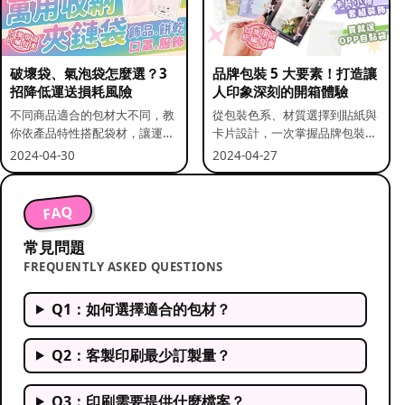
破壞袋、氣泡袋怎麼選？3
品牌包裝 5 大要素！打造讓
招降低運送損耗風險
人印象深刻的開箱體驗
不同商品適合的包材大不同，教
從包裝色系、材質選擇到貼紙與
你依產品特性搭配袋材，讓運送
卡片設計，一次掌握品牌包裝的
更安全。
關鍵要素。
2024-04-30
2024-04-27
FAQ
常見問題
FREQUENTLY ASKED QUESTIONS
Q1：如何選擇適合的包材？
Q2：客製印刷最少訂製量？
Q3：印刷需要提供什麼檔案？