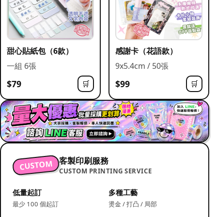
甜心貼紙包（6款）
感謝卡（花語款）
一組 6張
9x5.4cm / 50張
$79
$99
🛒
🛒
客製印刷服務
CUSTOM
CUSTOM PRINTING SERVICE
低量起訂
多種工藝
最少 100 個起訂
燙金 / 打凸 / 局部