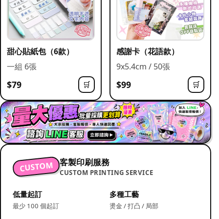
甜心貼紙包（6款）
感謝卡（花語款）
一組 6張
9x5.4cm / 50張
$79
$99
🛒
🛒
客製印刷服務
CUSTOM
CUSTOM PRINTING SERVICE
低量起訂
多種工藝
最少 100 個起訂
燙金 / 打凸 / 局部