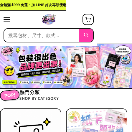
全館滿 $999 免運・加 LINE 好友再領優惠
熱門分類
POP!
SHOP BY CATEGORY