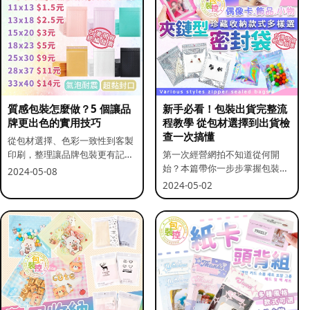
質感包裝怎麼做？5 個讓品
新手必看！包裝出貨完整流
牌更出色的實用技巧
程教學 從包材選擇到出貨檢
查一次搞懂
從包材選擇、色彩一致性到客製
印刷，整理讓品牌包裝更有記憶
第一次經營網拍不知道從何開
點的實用做法。
始？本篇帶你一步步掌握包裝流
2024-05-08
程與出貨前檢查重點。
2024-05-02