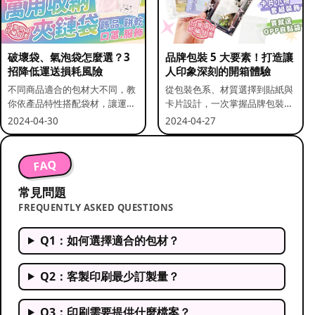
破壞袋、氣泡袋怎麼選？3
品牌包裝 5 大要素！打造讓
招降低運送損耗風險
人印象深刻的開箱體驗
不同商品適合的包材大不同，教
從包裝色系、材質選擇到貼紙與
你依產品特性搭配袋材，讓運送
卡片設計，一次掌握品牌包裝的
更安全。
關鍵要素。
2024-04-30
2024-04-27
FAQ
常見問題
FREQUENTLY ASKED QUESTIONS
Q1：如何選擇適合的包材？
Q2：客製印刷最少訂製量？
Q3：印刷需要提供什麼檔案？