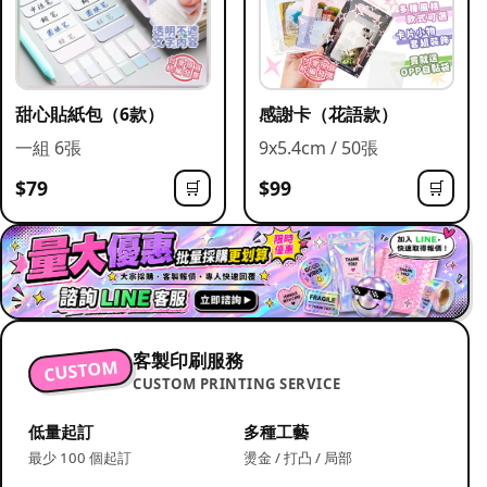
甜心貼紙包（6款）
感謝卡（花語款）
一組 6張
9x5.4cm / 50張
$79
$99
🛒
🛒
客製印刷服務
CUSTOM
CUSTOM PRINTING SERVICE
低量起訂
多種工藝
最少 100 個起訂
燙金 / 打凸 / 局部