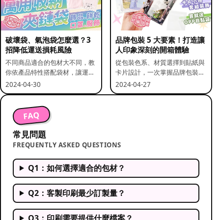
破壞袋、氣泡袋怎麼選？3
品牌包裝 5 大要素！打造讓
招降低運送損耗風險
人印象深刻的開箱體驗
不同商品適合的包材大不同，教
從包裝色系、材質選擇到貼紙與
你依產品特性搭配袋材，讓運送
卡片設計，一次掌握品牌包裝的
更安全。
關鍵要素。
2024-04-30
2024-04-27
FAQ
常見問題
FREQUENTLY ASKED QUESTIONS
Q1：如何選擇適合的包材？
Q2：客製印刷最少訂製量？
Q3：印刷需要提供什麼檔案？