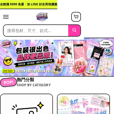
全館滿 $999 免運・加 LINE 好友再領優惠
熱門分類
POP!
SHOP BY CATEGORY