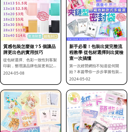
質感包裝怎麼做？5 個讓品
新手必看！包裝出貨完整流
牌更出色的實用技巧
程教學 從包材選擇到出貨檢
查一次搞懂
從包材選擇、色彩一致性到客製
印刷，整理讓品牌包裝更有記憶
第一次經營網拍不知道從何開
點的實用做法。
始？本篇帶你一步步掌握包裝流
2024-05-08
程與出貨前檢查重點。
2024-05-02