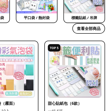
品袋
平口袋 / 熱封袋
標籤貼紙 / 吊牌
查看全部商品
TOP 5
袋（霧面）
甜心貼紙包（6款）
/ 10入
一組 6張