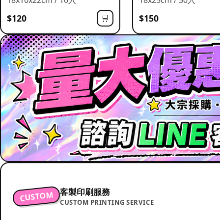
$120
$150
🛒
客製印刷服務
CUSTOM
CUSTOM PRINTING SERVICE