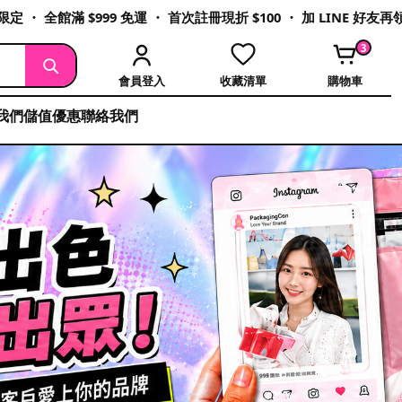
定 ・ 全館滿 $999 免運 ・ 首次註冊現折 $100 ・ 加 LINE 好友
3
會員登入
收藏清單
購物車
我們
儲值優惠
聯絡我們