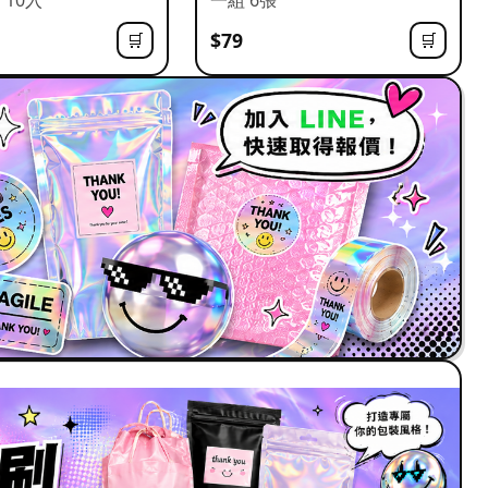
$79
🛒
🛒