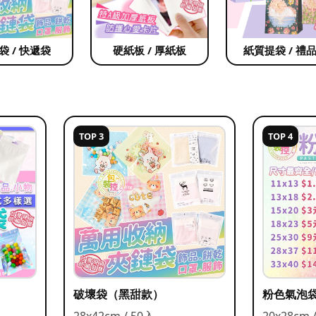
袋 / 快遞袋
硬紙板 / 厚紙板
紙質提袋 / 禮
TOP 3
TOP 4
破壞袋（黑甜款）
粉色氣泡
28x42cm / 50入
20x28cm 