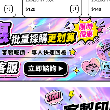
$129
$140
🛒
🛒