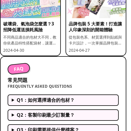
破壞袋、氣泡袋怎麼選？3
品牌包裝 5 大要素！打造讓
招降低運送損耗風險
人印象深刻的開箱體驗
不同商品適合的包材大不同，教
從包裝色系、材質選擇到貼紙與
你依產品特性搭配袋材，讓運送
卡片設計，一次掌握品牌包裝的
更安全。
關鍵要素。
2024-04-30
2024-04-27
FAQ
常見問題
FREQUENTLY ASKED QUESTIONS
Q1：如何選擇適合的包材？
Q2：客製印刷最少訂製量？
Q3：印刷需要提供什麼檔案？