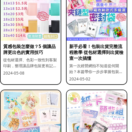
質感包裝怎麼做？5 個讓品
新手必看！包裝出貨完整流
牌更出色的實用技巧
程教學 從包材選擇到出貨檢
查一次搞懂
從包材選擇、色彩一致性到客製
印刷，整理讓品牌包裝更有記憶
第一次經營網拍不知道從何開
點的實用做法。
始？本篇帶你一步步掌握包裝流
2024-05-08
程與出貨前檢查重點。
2024-05-02