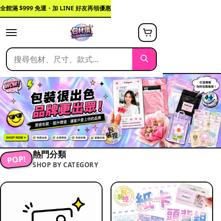
全館滿 $999 免運・加 LINE 好友再領優惠
熱門分類
POP!
SHOP BY CATEGORY