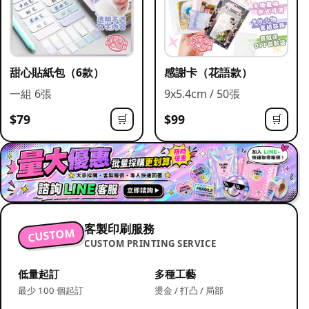
甜心貼紙包（6款）
感謝卡（花語款）
一組 6張
9x5.4cm / 50張
$79
$99
🛒
🛒
客製印刷服務
CUSTOM
CUSTOM PRINTING SERVICE
低量起訂
多種工藝
最少 100 個起訂
燙金 / 打凸 / 局部