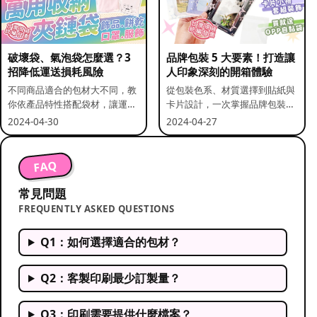
破壞袋、氣泡袋怎麼選？3
品牌包裝 5 大要素！打造讓
招降低運送損耗風險
人印象深刻的開箱體驗
不同商品適合的包材大不同，教
從包裝色系、材質選擇到貼紙與
你依產品特性搭配袋材，讓運送
卡片設計，一次掌握品牌包裝的
更安全。
關鍵要素。
2024-04-30
2024-04-27
FAQ
常見問題
FREQUENTLY ASKED QUESTIONS
Q1：如何選擇適合的包材？
Q2：客製印刷最少訂製量？
Q3：印刷需要提供什麼檔案？