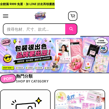
全館滿 $999 免運・加 LINE 好友再領優惠
熱門分類
POP!
SHOP BY CATEGORY