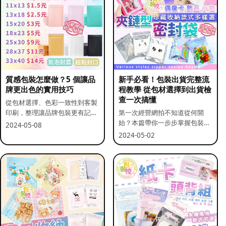
質感包裝怎麼做？5 個讓品
新手必看！包裝出貨完整流
牌更出色的實用技巧
程教學 從包材選擇到出貨檢
查一次搞懂
從包材選擇、色彩一致性到客製
印刷，整理讓品牌包裝更有記憶
第一次經營網拍不知道從何開
點的實用做法。
始？本篇帶你一步步掌握包裝流
2024-05-08
程與出貨前檢查重點。
2024-05-02