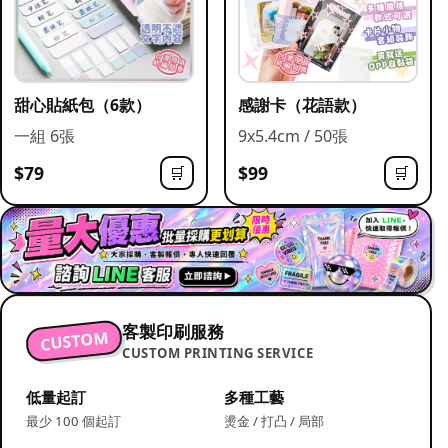
甜心貼紙包（6款）
感謝卡（花語款）
一組 6張
9x5.4cm / 50張
$79
$99
🛒
🛒
客製印刷服務
CUSTOM
CUSTOM PRINTING SERVICE
低量起訂
多種工藝
最少 100 個起訂
燙金 / 打凸 / 局部