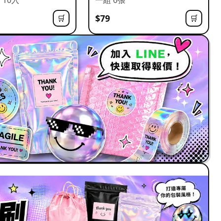
$79
🛒
🛒