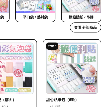
品袋
平口袋 / 熱封袋
標籤貼紙 / 吊牌
查看全部商品
TOP 5
袋（霧面）
甜心貼紙包（6款）
/ 10入
一組 6張