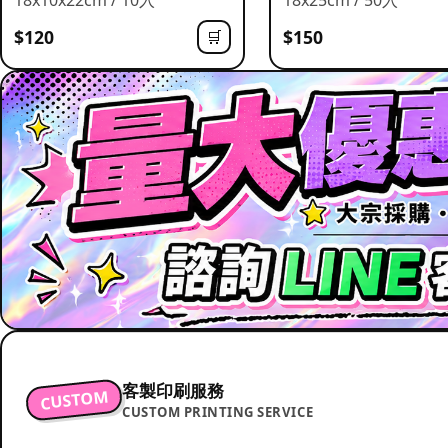
$120
$150
🛒
客製印刷服務
CUSTOM
CUSTOM PRINTING SERVICE