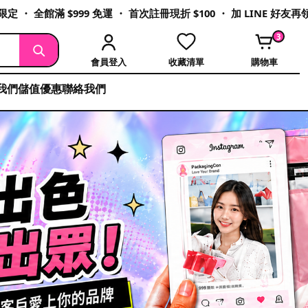
定 ・ 全館滿 $999 免運 ・ 首次註冊現折 $100 ・ 加 LINE 好友
3
會員登入
收藏清單
購物車
我們
儲值優惠
聯絡我們