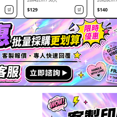
$129
$140
🛒
🛒