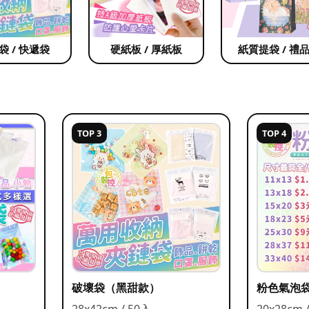
袋 / 快遞袋
硬紙板 / 厚紙板
紙質提袋 / 禮
TOP 3
TOP 4
破壞袋（黑甜款）
粉色氣泡
28x42cm / 50入
20x28cm 