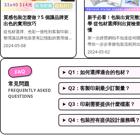
質感包裝怎麼做？5 個讓品牌更
新手必看！包裝出貨完整
出色的實用技巧
學 從包材選擇到出貨檢
懂
從包材選擇、色彩一致性到客製印刷，
整理讓品牌包裝更有記憶點的實用做
第一次經營網拍不知道從何
法。
帶你一步步掌握包裝流程與
2024-05-08
重點。
2024-05-02
FAQ
Q1：如何選擇適合的包材？
常見問題
Q2：客製印刷最少訂製量？
FREQUENTLY ASKED
QUESTIONS
Q3：印刷需要提供什麼檔案？
Q4：包裝控有提供設計服務嗎