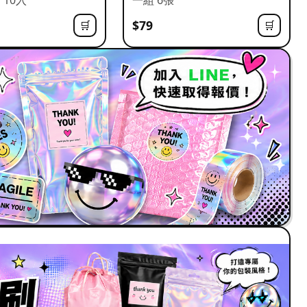
$79
🛒
🛒