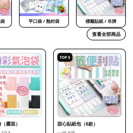
品袋
平口袋 / 熱封袋
標籤貼紙 / 吊牌
查看全部商品
TOP 5
袋（霧面）
甜心貼紙包（6款）
/ 10入
一組 6張