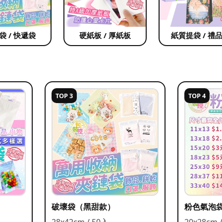
袋 / 快遞袋
硬紙板 / 厚紙板
紙質提袋 / 禮
TOP 3
TOP 4
破壞袋（黑甜款）
粉色氣泡
28x42cm / 50入
20x28cm 