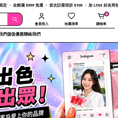
定 ・ 全館滿 $999 免運 ・ 首次註冊現折 $100 ・ 加 LINE 好友
3
會員登入
收藏清單
購物車
我們
儲值優惠
聯絡我們