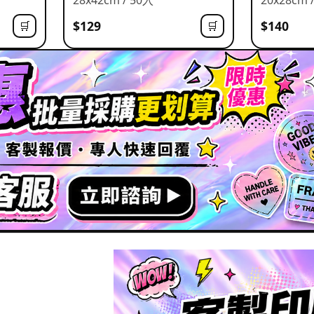
$129
$140
🛒
🛒