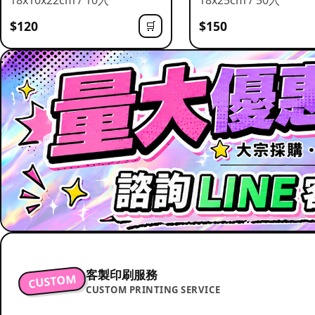
$120
$150
🛒
客製印刷服務
CUSTOM
CUSTOM PRINTING SERVICE