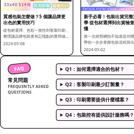
質感包裝怎麼做？5 個讓品牌更
新手必看！包裝出貨完整
出色的實用技巧
學 從包材選擇到出貨檢
懂
從包材選擇、色彩一致性到客製印刷，
整理讓品牌包裝更有記憶點的實用做
第一次經營網拍不知道從何
法。
帶你一步步掌握包裝流程與
2024-05-08
重點。
2024-05-02
FAQ
Q1：如何選擇適合的包材？
常見問題
Q2：客製印刷最少訂製量？
FREQUENTLY ASKED
QUESTIONS
Q3：印刷需要提供什麼檔案？
Q4：包裝控有提供設計服務嗎