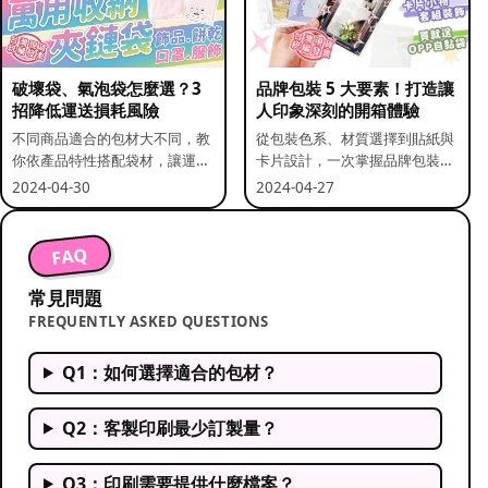
破壞袋、氣泡袋怎麼選？3
品牌包裝 5 大要素！打造讓
招降低運送損耗風險
人印象深刻的開箱體驗
不同商品適合的包材大不同，教
從包裝色系、材質選擇到貼紙與
你依產品特性搭配袋材，讓運送
卡片設計，一次掌握品牌包裝的
更安全。
關鍵要素。
2024-04-30
2024-04-27
FAQ
常見問題
FREQUENTLY ASKED QUESTIONS
Q1：如何選擇適合的包材？
Q2：客製印刷最少訂製量？
Q3：印刷需要提供什麼檔案？