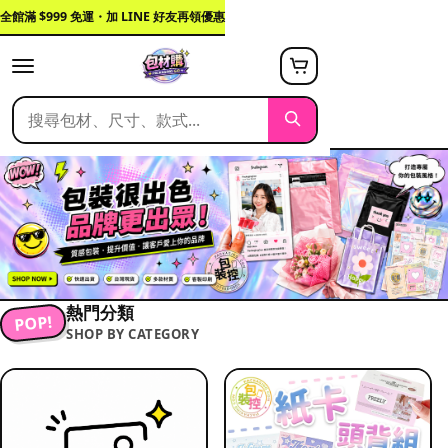
全館滿 $999 免運・加 LINE 好友再領優惠
熱門分類
POP!
SHOP BY CATEGORY