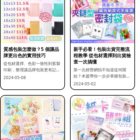
質感包裝怎麼做？5 個讓品
新手必看！包裝出貨完整流
牌更出色的實用技巧
程教學 從包材選擇到出貨檢
查一次搞懂
從包材選擇、色彩一致性到客製
印刷，整理讓品牌包裝更有記憶
第一次經營網拍不知道從何開
點的實用做法。
始？本篇帶你一步步掌握包裝流
2024-05-08
程與出貨前檢查重點。
2024-05-02