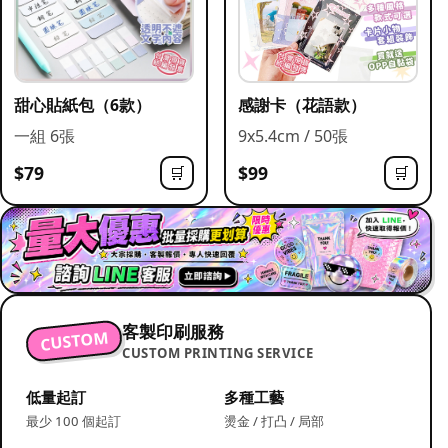
甜心貼紙包（6款）
感謝卡（花語款）
一組 6張
9x5.4cm / 50張
$79
$99
🛒
🛒
客製印刷服務
CUSTOM
CUSTOM PRINTING SERVICE
低量起訂
多種工藝
最少 100 個起訂
燙金 / 打凸 / 局部