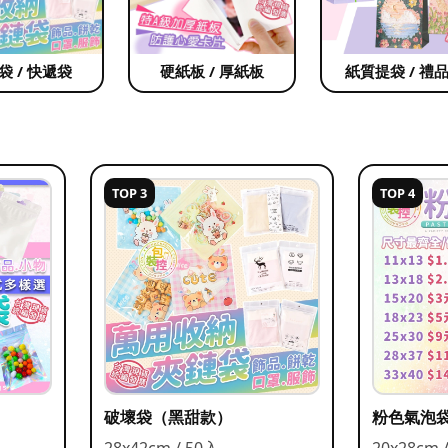
袋 / 快遞袋
硬紙板 / 厚紙板
紙質提袋 / 禮
TOP 3
TOP 4
破壞袋（黑甜款）
粉色氣泡
28x42cm / 50入
20x28cm 