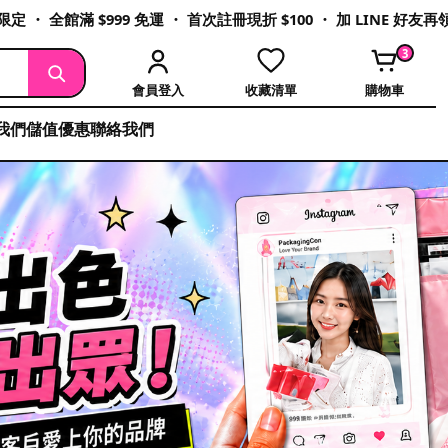
定 ・ 全館滿 $999 免運 ・ 首次註冊現折 $100 ・ 加 LINE 好友
3
會員登入
收藏清單
購物車
我們
儲值優惠
聯絡我們