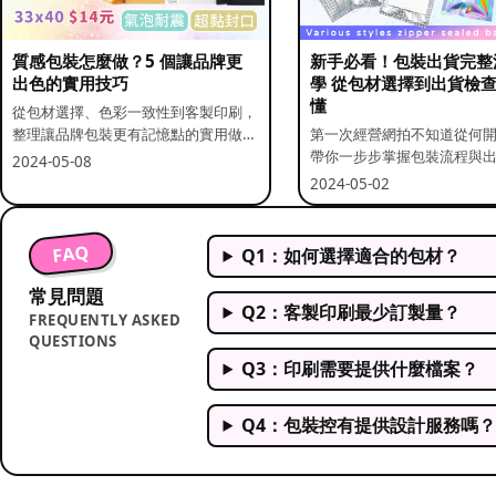
質感包裝怎麼做？5 個讓品牌更
新手必看！包裝出貨完整
出色的實用技巧
學 從包材選擇到出貨檢
懂
從包材選擇、色彩一致性到客製印刷，
整理讓品牌包裝更有記憶點的實用做
第一次經營網拍不知道從何
法。
帶你一步步掌握包裝流程與
2024-05-08
重點。
2024-05-02
FAQ
Q1：如何選擇適合的包材？
常見問題
Q2：客製印刷最少訂製量？
FREQUENTLY ASKED
QUESTIONS
Q3：印刷需要提供什麼檔案？
Q4：包裝控有提供設計服務嗎