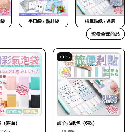
品袋
平口袋 / 熱封袋
標籤貼紙 / 吊牌
查看全部商品
TOP 5
袋（霧面）
甜心貼紙包（6款）
/ 10入
一組 6張