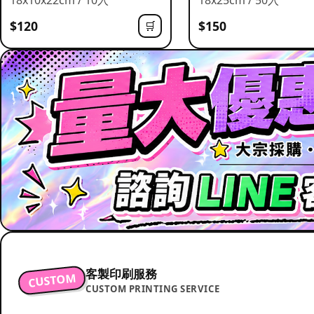
$120
$150
🛒
客製印刷服務
CUSTOM
CUSTOM PRINTING SERVICE