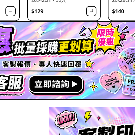
$129
$140
🛒
🛒