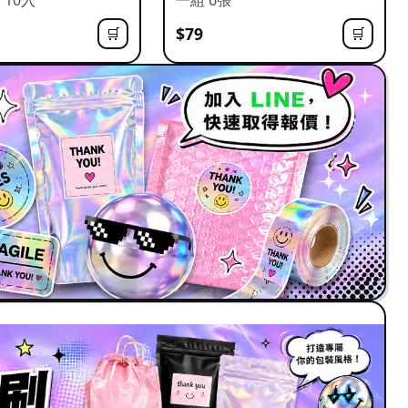
$79
🛒
🛒