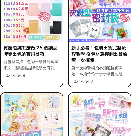
質感包裝怎麼做？5 個讓品
新手必看！包裝出貨完整流
牌更出色的實用技巧
程教學 從包材選擇到出貨檢
查一次搞懂
從包材選擇、色彩一致性到客製
印刷，整理讓品牌包裝更有記憶
第一次經營網拍不知道從何開
點的實用做法。
始？本篇帶你一步步掌握包裝流
2024-05-08
程與出貨前檢查重點。
2024-05-02