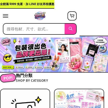
全館滿 $999 免運・加 LINE 好友再領優惠
熱門分類
POP!
SHOP BY CATEGORY