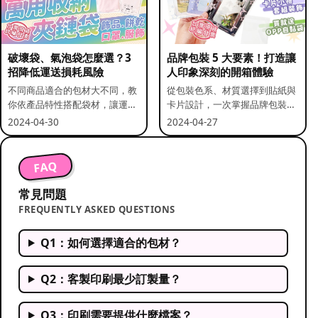
破壞袋、氣泡袋怎麼選？3
品牌包裝 5 大要素！打造讓
招降低運送損耗風險
人印象深刻的開箱體驗
不同商品適合的包材大不同，教
從包裝色系、材質選擇到貼紙與
你依產品特性搭配袋材，讓運送
卡片設計，一次掌握品牌包裝的
更安全。
關鍵要素。
2024-04-30
2024-04-27
FAQ
常見問題
FREQUENTLY ASKED QUESTIONS
Q1：如何選擇適合的包材？
Q2：客製印刷最少訂製量？
Q3：印刷需要提供什麼檔案？