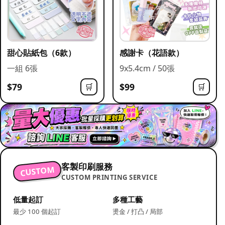
甜心貼紙包（6款）
感謝卡（花語款）
一組 6張
9x5.4cm / 50張
$79
$99
🛒
🛒
客製印刷服務
CUSTOM
CUSTOM PRINTING SERVICE
低量起訂
多種工藝
最少 100 個起訂
燙金 / 打凸 / 局部