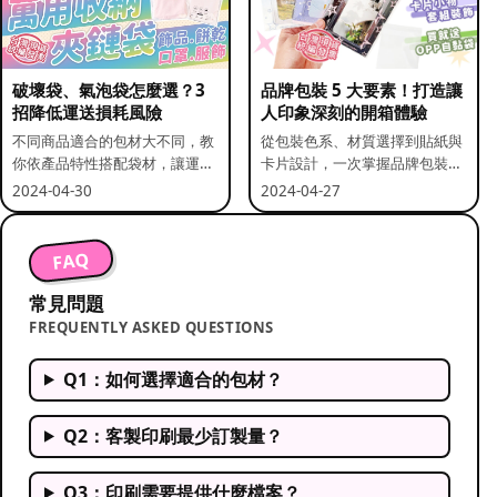
破壞袋、氣泡袋怎麼選？3
品牌包裝 5 大要素！打造讓
招降低運送損耗風險
人印象深刻的開箱體驗
不同商品適合的包材大不同，教
從包裝色系、材質選擇到貼紙與
你依產品特性搭配袋材，讓運送
卡片設計，一次掌握品牌包裝的
更安全。
關鍵要素。
2024-04-30
2024-04-27
FAQ
常見問題
FREQUENTLY ASKED QUESTIONS
Q1：如何選擇適合的包材？
Q2：客製印刷最少訂製量？
Q3：印刷需要提供什麼檔案？