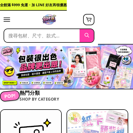
全館滿 $999 免運・加 LINE 好友再領優惠
熱門分類
POP!
SHOP BY CATEGORY