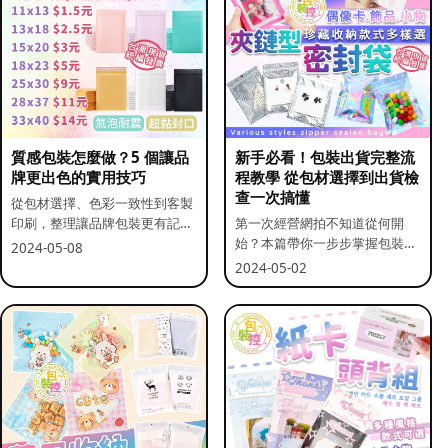
質感包裝怎麼做？5 個讓品
新手必看！包裝出貨完整流
牌更出色的實用技巧
程教學 從包材選擇到出貨檢
查一次搞懂
從包材選擇、色彩一致性到客製
印刷，整理讓品牌包裝更有記憶
第一次經營網拍不知道從何開
點的實用做法。
始？本篇帶你一步步掌握包裝流
2024-05-08
程與出貨前檢查重點。
2024-05-02