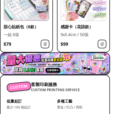
甜心貼紙包（6款）
感謝卡（花語款）
一組 6張
9x5.4cm / 50張
$79
$99
🛒
🛒
客製印刷服務
CUSTOM
CUSTOM PRINTING SERVICE
低量起訂
多種工藝
最少 100 個起訂
燙金 / 打凸 / 局部