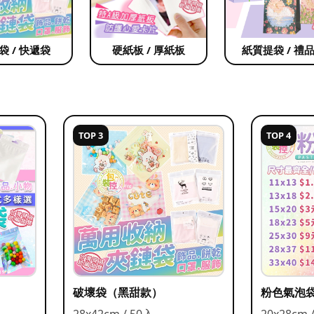
袋 / 快遞袋
硬紙板 / 厚紙板
紙質提袋 / 禮
TOP 3
TOP 4
破壞袋（黑甜款）
粉色氣泡
28x42cm / 50入
20x28cm 