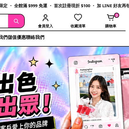
定 ・ 全館滿 $999 免運 ・ 首次註冊現折 $100 ・ 加 LINE 好友
3
會員登入
收藏清單
購物車
我們
儲值優惠
聯絡我們