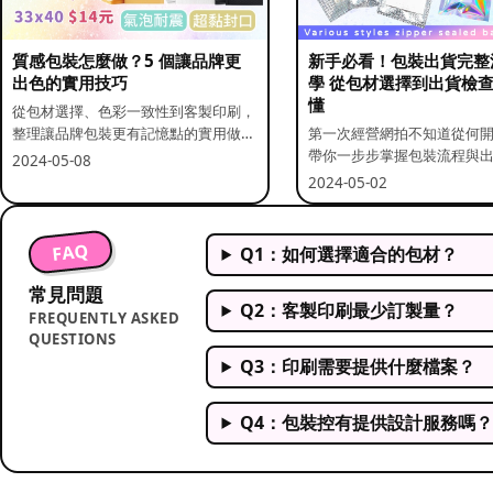
質感包裝怎麼做？5 個讓品牌更
新手必看！包裝出貨完整
出色的實用技巧
學 從包材選擇到出貨檢
懂
從包材選擇、色彩一致性到客製印刷，
整理讓品牌包裝更有記憶點的實用做
第一次經營網拍不知道從何
法。
帶你一步步掌握包裝流程與
2024-05-08
重點。
2024-05-02
FAQ
Q1：如何選擇適合的包材？
常見問題
Q2：客製印刷最少訂製量？
FREQUENTLY ASKED
QUESTIONS
Q3：印刷需要提供什麼檔案？
Q4：包裝控有提供設計服務嗎