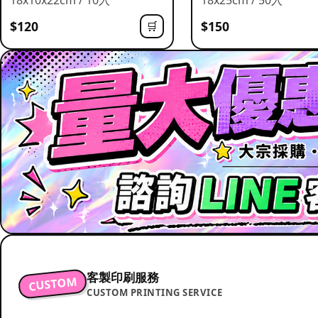
$120
$150
🛒
客製印刷服務
CUSTOM
CUSTOM PRINTING SERVICE