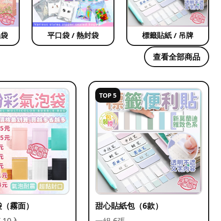
品袋
平口袋 / 熱封袋
標籤貼紙 / 吊牌
查看全部商品
TOP 5
袋（霧面）
甜心貼紙包（6款）
/ 10入
一組 6張