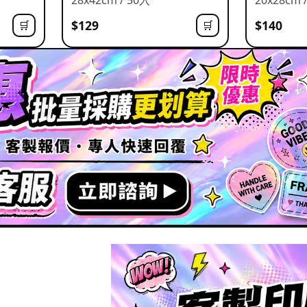
$129
$140
🛒
🛒