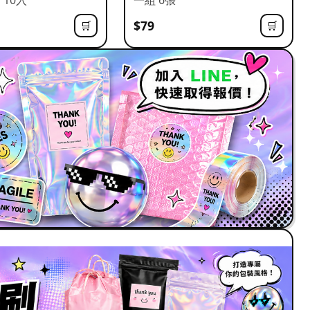
$79
🛒
🛒