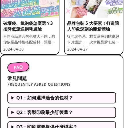
破壞袋、氣泡袋怎麼選？3
品牌包裝 5 大要素！打造讓
招降低運送損耗風險
人印象深刻的開箱體驗
不同商品適合的包材大不同，教
從包裝色系、材質選擇到貼紙與
你依產品特性搭配袋材，讓運送
卡片設計，一次掌握品牌包裝的
更安全。
關鍵要素。
2024-04-30
2024-04-27
FAQ
常見問題
FREQUENTLY ASKED QUESTIONS
Q1：如何選擇適合的包材？
Q2：客製印刷最少訂製量？
Q3：印刷需要提供什麼檔案？