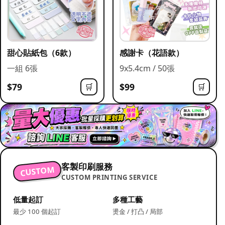
甜心貼紙包（6款）
感謝卡（花語款）
一組 6張
9x5.4cm / 50張
$79
$99
🛒
🛒
客製印刷服務
CUSTOM
CUSTOM PRINTING SERVICE
低量起訂
多種工藝
最少 100 個起訂
燙金 / 打凸 / 局部