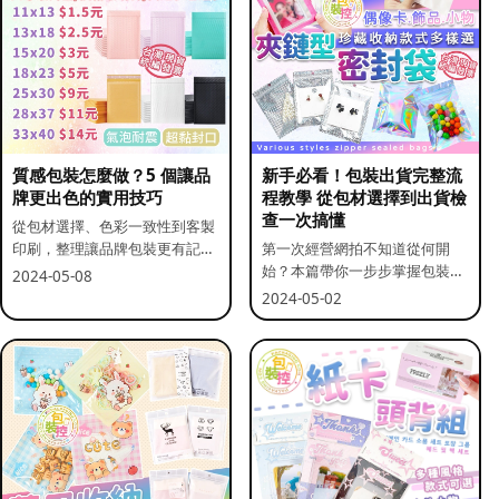
質感包裝怎麼做？5 個讓品
新手必看！包裝出貨完整流
牌更出色的實用技巧
程教學 從包材選擇到出貨檢
查一次搞懂
從包材選擇、色彩一致性到客製
印刷，整理讓品牌包裝更有記憶
第一次經營網拍不知道從何開
點的實用做法。
始？本篇帶你一步步掌握包裝流
2024-05-08
程與出貨前檢查重點。
2024-05-02