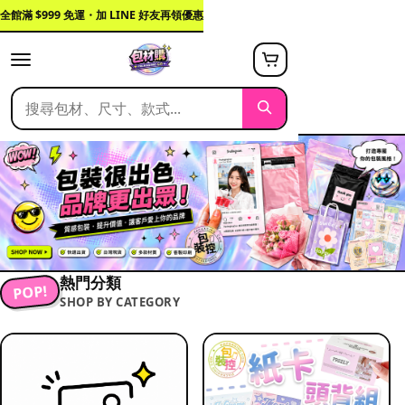
全館滿 $999 免運・加 LINE 好友再領優惠
熱門分類
POP!
SHOP BY CATEGORY