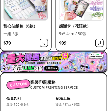
甜心貼紙包（6款）
感謝卡（花語款）
一組 6張
9x5.4cm / 50張
$79
$99
🛒
🛒
客製印刷服務
CUSTOM
CUSTOM PRINTING SERVICE
低量起訂
多種工藝
最少 100 個起訂
燙金 / 打凸 / 局部