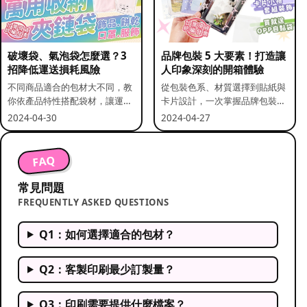
破壞袋、氣泡袋怎麼選？3
品牌包裝 5 大要素！打造讓
招降低運送損耗風險
人印象深刻的開箱體驗
不同商品適合的包材大不同，教
從包裝色系、材質選擇到貼紙與
你依產品特性搭配袋材，讓運送
卡片設計，一次掌握品牌包裝的
更安全。
關鍵要素。
2024-04-30
2024-04-27
FAQ
常見問題
FREQUENTLY ASKED QUESTIONS
Q1：如何選擇適合的包材？
Q2：客製印刷最少訂製量？
Q3：印刷需要提供什麼檔案？