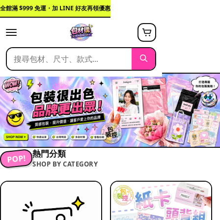
全館滿 $999 免運・加 LINE 好友再領優惠
熱門分類
POP!
SHOP BY CATEGORY