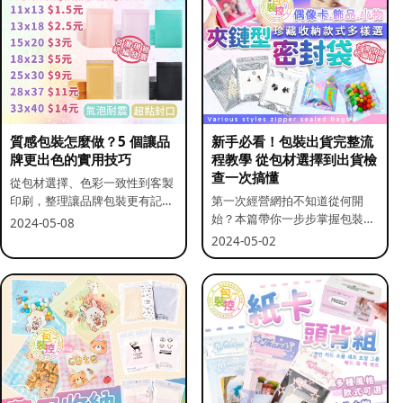
質感包裝怎麼做？5 個讓品
新手必看！包裝出貨完整流
牌更出色的實用技巧
程教學 從包材選擇到出貨檢
查一次搞懂
從包材選擇、色彩一致性到客製
印刷，整理讓品牌包裝更有記憶
第一次經營網拍不知道從何開
點的實用做法。
始？本篇帶你一步步掌握包裝流
2024-05-08
程與出貨前檢查重點。
2024-05-02