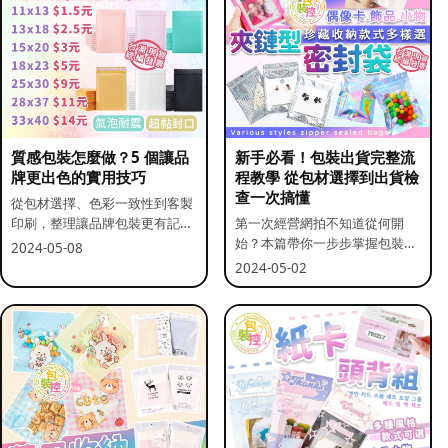
質感包裝怎麼做？5 個讓品
新手必看！包裝出貨完整流
牌更出色的實用技巧
程教學 從包材選擇到出貨檢
查一次搞懂
從包材選擇、色彩一致性到客製
印刷，整理讓品牌包裝更有記憶
第一次經營網拍不知道從何開
點的實用做法。
始？本篇帶你一步步掌握包裝流
2024-05-08
程與出貨前檢查重點。
2024-05-02