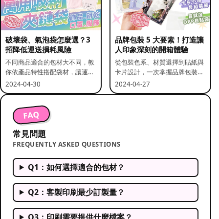
破壞袋、氣泡袋怎麼選？3
品牌包裝 5 大要素！打造讓
招降低運送損耗風險
人印象深刻的開箱體驗
不同商品適合的包材大不同，教
從包裝色系、材質選擇到貼紙與
你依產品特性搭配袋材，讓運送
卡片設計，一次掌握品牌包裝的
更安全。
關鍵要素。
2024-04-30
2024-04-27
FAQ
常見問題
FREQUENTLY ASKED QUESTIONS
Q1：如何選擇適合的包材？
Q2：客製印刷最少訂製量？
Q3：印刷需要提供什麼檔案？