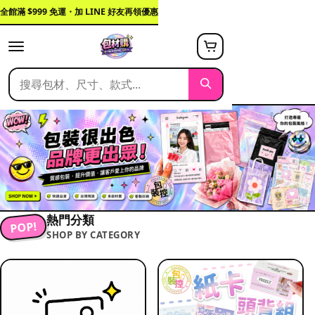
全館滿 $999 免運・加 LINE 好友再領優惠
熱門分類
POP!
SHOP BY CATEGORY