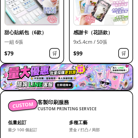
甜心貼紙包（6款）
感謝卡（花語款）
一組 6張
9x5.4cm / 50張
$79
$99
🛒
🛒
客製印刷服務
CUSTOM
CUSTOM PRINTING SERVICE
低量起訂
多種工藝
最少 100 個起訂
燙金 / 打凸 / 局部