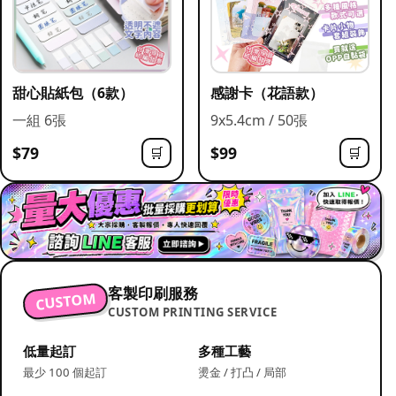
甜心貼紙包（6款）
感謝卡（花語款）
一組 6張
9x5.4cm / 50張
$79
$99
🛒
🛒
客製印刷服務
CUSTOM
CUSTOM PRINTING SERVICE
低量起訂
多種工藝
最少 100 個起訂
燙金 / 打凸 / 局部