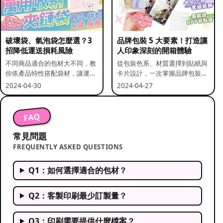
破壞袋、氣泡袋怎麼選？3
品牌包裝 5 大要素！打造讓
招降低運送損耗風險
人印象深刻的開箱體驗
不同商品適合的包材大不同，教
從包裝色系、材質選擇到貼紙與
你依產品特性搭配袋材，讓運送
卡片設計，一次掌握品牌包裝的
更安全。
關鍵要素。
2024-04-30
2024-04-27
FAQ
常見問題
FREQUENTLY ASKED QUESTIONS
Q1：如何選擇適合的包材？
Q2：客製印刷最少訂製量？
Q3：印刷需要提供什麼檔案？