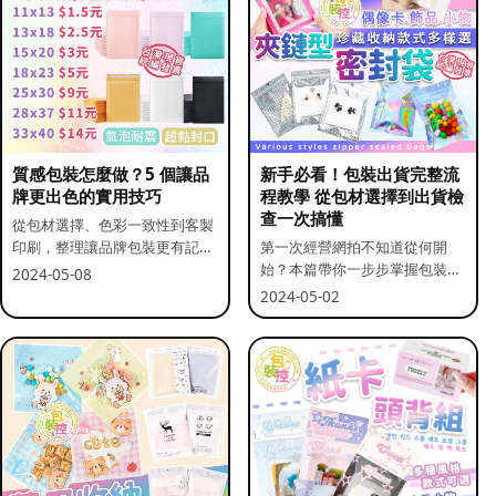
質感包裝怎麼做？5 個讓品
新手必看！包裝出貨完整流
牌更出色的實用技巧
程教學 從包材選擇到出貨檢
查一次搞懂
從包材選擇、色彩一致性到客製
印刷，整理讓品牌包裝更有記憶
第一次經營網拍不知道從何開
點的實用做法。
始？本篇帶你一步步掌握包裝流
2024-05-08
程與出貨前檢查重點。
2024-05-02