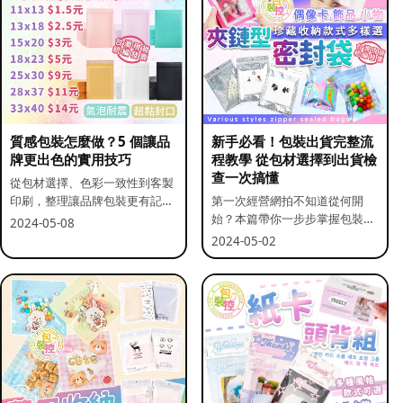
質感包裝怎麼做？5 個讓品
新手必看！包裝出貨完整流
牌更出色的實用技巧
程教學 從包材選擇到出貨檢
查一次搞懂
從包材選擇、色彩一致性到客製
印刷，整理讓品牌包裝更有記憶
第一次經營網拍不知道從何開
點的實用做法。
始？本篇帶你一步步掌握包裝流
2024-05-08
程與出貨前檢查重點。
2024-05-02