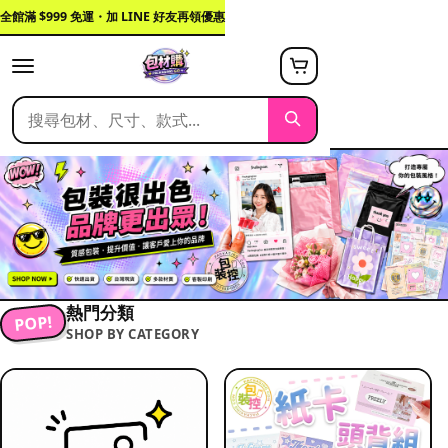
全館滿 $999 免運・加 LINE 好友再領優惠
熱門分類
POP!
SHOP BY CATEGORY