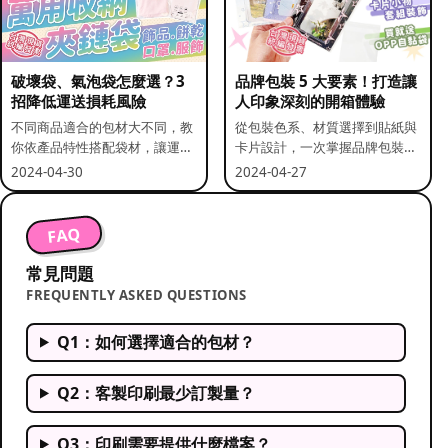
破壞袋、氣泡袋怎麼選？3
品牌包裝 5 大要素！打造讓
招降低運送損耗風險
人印象深刻的開箱體驗
不同商品適合的包材大不同，教
從包裝色系、材質選擇到貼紙與
你依產品特性搭配袋材，讓運送
卡片設計，一次掌握品牌包裝的
更安全。
關鍵要素。
2024-04-30
2024-04-27
FAQ
常見問題
FREQUENTLY ASKED QUESTIONS
Q1：如何選擇適合的包材？
Q2：客製印刷最少訂製量？
Q3：印刷需要提供什麼檔案？