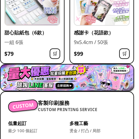
甜心貼紙包（6款）
感謝卡（花語款）
一組 6張
9x5.4cm / 50張
$79
$99
🛒
🛒
客製印刷服務
CUSTOM
CUSTOM PRINTING SERVICE
低量起訂
多種工藝
最少 100 個起訂
燙金 / 打凸 / 局部