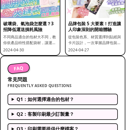
破壞袋、氣泡袋怎麼選？3
品牌包裝 5 大要素！打造讓
招降低運送損耗風險
人印象深刻的開箱體驗
不同商品適合的包材大不同，教
從包裝色系、材質選擇到貼紙與
你依產品特性搭配袋材，讓運送
卡片設計，一次掌握品牌包裝的
更安全。
關鍵要素。
2024-04-30
2024-04-27
FAQ
常見問題
FREQUENTLY ASKED QUESTIONS
Q1：如何選擇適合的包材？
Q2：客製印刷最少訂製量？
Q3：印刷需要提供什麼檔案？