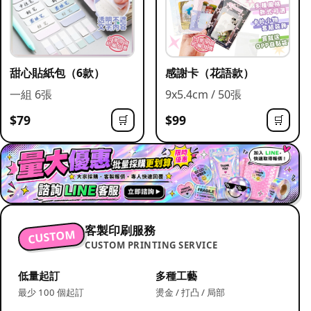
甜心貼紙包（6款）
感謝卡（花語款）
一組 6張
9x5.4cm / 50張
$79
$99
🛒
🛒
客製印刷服務
CUSTOM
CUSTOM PRINTING SERVICE
低量起訂
多種工藝
最少 100 個起訂
燙金 / 打凸 / 局部