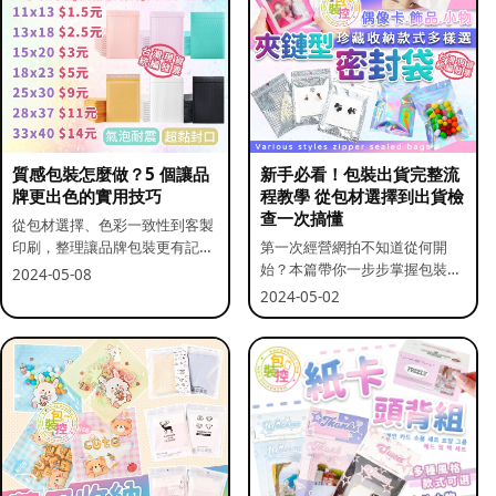
質感包裝怎麼做？5 個讓品
新手必看！包裝出貨完整流
牌更出色的實用技巧
程教學 從包材選擇到出貨檢
查一次搞懂
從包材選擇、色彩一致性到客製
印刷，整理讓品牌包裝更有記憶
第一次經營網拍不知道從何開
點的實用做法。
始？本篇帶你一步步掌握包裝流
2024-05-08
程與出貨前檢查重點。
2024-05-02