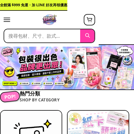
全館滿 $999 免運・加 LINE 好友再領優惠
熱門分類
POP!
SHOP BY CATEGORY