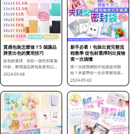
質感包裝怎麼做？5 個讓品
新手必看！包裝出貨完整流
牌更出色的實用技巧
程教學 從包材選擇到出貨檢
查一次搞懂
從包材選擇、色彩一致性到客製
印刷，整理讓品牌包裝更有記憶
第一次經營網拍不知道從何開
點的實用做法。
始？本篇帶你一步步掌握包裝流
2024-05-08
程與出貨前檢查重點。
2024-05-02