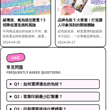
破壞袋、氣泡袋怎麼選？3
品牌包裝 5 大要素！打造讓
招降低運送損耗風險
人印象深刻的開箱體驗
不同商品適合的包材大不同，教
從包裝色系、材質選擇到貼紙與
你依產品特性搭配袋材，讓運送
卡片設計，一次掌握品牌包裝的
更安全。
關鍵要素。
2024-04-30
2024-04-27
FAQ
常見問題
FREQUENTLY ASKED QUESTIONS
Q1：如何選擇適合的包材？
Q2：客製印刷最少訂製量？
Q3：印刷需要提供什麼檔案？