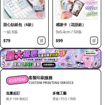
甜心貼紙包（6款）
感謝卡（花語款）
一組 6張
9x5.4cm / 50張
$79
$99
🛒
🛒
客製印刷服務
CUSTOM
CUSTOM PRINTING SERVICE
低量起訂
多種工藝
最少 100 個起訂
燙金 / 打凸 / 局部