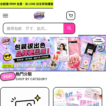
全館滿 $999 免運・加 LINE 好友再領優惠
熱門分類
POP!
SHOP BY CATEGORY