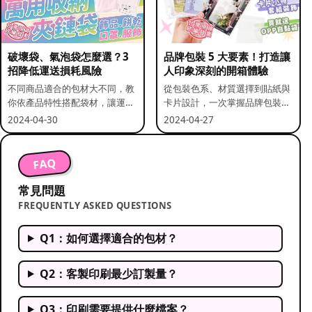
破壞袋、氣泡袋怎麼選？3
品牌包裝 5 大要素！打造讓
招降低運送損耗風險
人印象深刻的開箱體驗
不同商品適合的包材大不同，教
從包裝色系、材質選擇到貼紙與
你依產品特性搭配袋材，讓運送
卡片設計，一次掌握品牌包裝的
更安全。
關鍵要素。
2024-04-30
2024-04-27
FAQ
常見問題
FREQUENTLY ASKED QUESTIONS
Q1：如何選擇適合的包材？
Q2：客製印刷最少訂製量？
Q3：印刷需要提供什麼檔案？