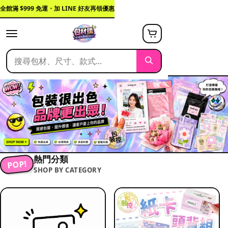
全館滿 $999 免運・加 LINE 好友再領優惠
熱門分類
POP!
SHOP BY CATEGORY