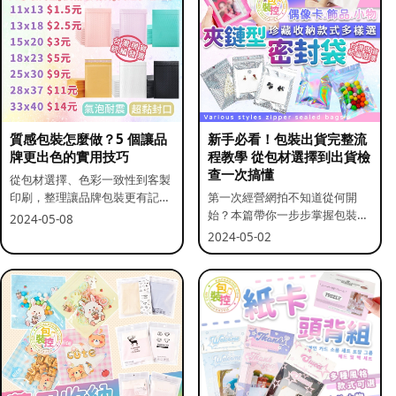
質感包裝怎麼做？5 個讓品
新手必看！包裝出貨完整流
牌更出色的實用技巧
程教學 從包材選擇到出貨檢
查一次搞懂
從包材選擇、色彩一致性到客製
印刷，整理讓品牌包裝更有記憶
第一次經營網拍不知道從何開
點的實用做法。
始？本篇帶你一步步掌握包裝流
2024-05-08
程與出貨前檢查重點。
2024-05-02