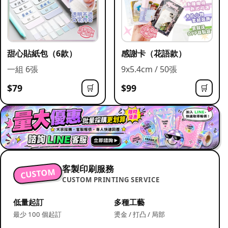
甜心貼紙包（6款）
感謝卡（花語款）
一組 6張
9x5.4cm / 50張
$79
$99
🛒
🛒
客製印刷服務
CUSTOM
CUSTOM PRINTING SERVICE
低量起訂
多種工藝
最少 100 個起訂
燙金 / 打凸 / 局部