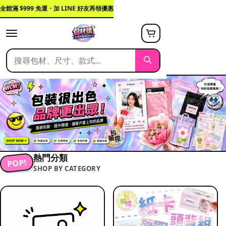
全館滿 $999 免運・加 LINE 好友再領優惠
熱門分類
POP!
SHOP BY CATEGORY