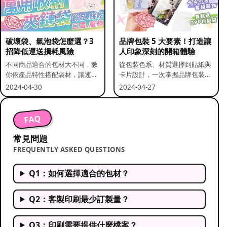
破壞袋、氣泡袋怎麼選？3
品牌包裝 5 大要素！打造讓
招降低運送損耗風險
人印象深刻的開箱體驗
不同商品適合的包材大不同，教
從包裝色系、材質選擇到貼紙與
你依產品特性搭配袋材，讓運送
卡片設計，一次掌握品牌包裝的
更安全。
關鍵要素。
2024-04-30
2024-04-27
FAQ
常見問題
FREQUENTLY ASKED QUESTIONS
Q1：如何選擇適合的包材？
Q2：客製印刷最少訂製量？
Q3：印刷需要提供什麼檔案？