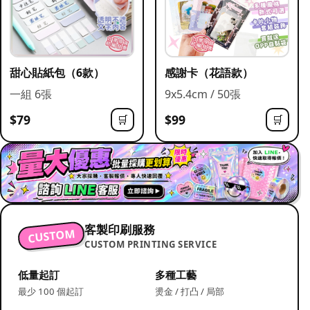
甜心貼紙包（6款）
感謝卡（花語款）
一組 6張
9x5.4cm / 50張
$79
$99
🛒
🛒
客製印刷服務
CUSTOM
CUSTOM PRINTING SERVICE
低量起訂
多種工藝
最少 100 個起訂
燙金 / 打凸 / 局部