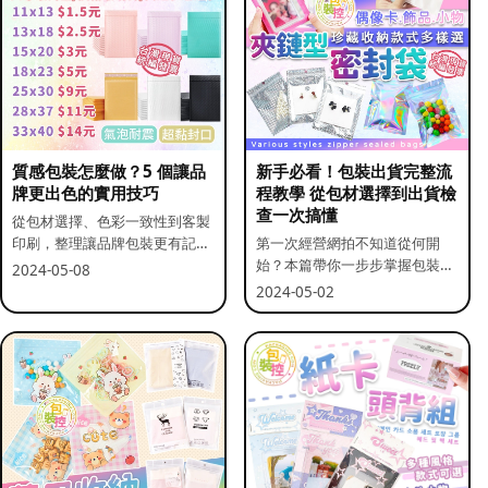
質感包裝怎麼做？5 個讓品
新手必看！包裝出貨完整流
牌更出色的實用技巧
程教學 從包材選擇到出貨檢
查一次搞懂
從包材選擇、色彩一致性到客製
印刷，整理讓品牌包裝更有記憶
第一次經營網拍不知道從何開
點的實用做法。
始？本篇帶你一步步掌握包裝流
2024-05-08
程與出貨前檢查重點。
2024-05-02