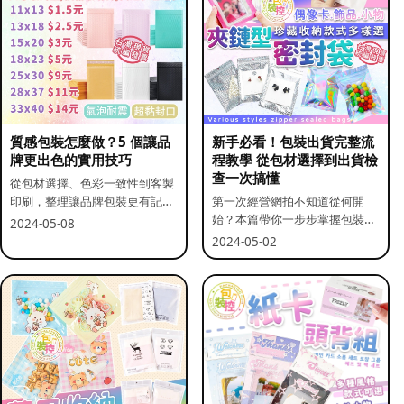
質感包裝怎麼做？5 個讓品
新手必看！包裝出貨完整流
牌更出色的實用技巧
程教學 從包材選擇到出貨檢
查一次搞懂
從包材選擇、色彩一致性到客製
印刷，整理讓品牌包裝更有記憶
第一次經營網拍不知道從何開
點的實用做法。
始？本篇帶你一步步掌握包裝流
2024-05-08
程與出貨前檢查重點。
2024-05-02