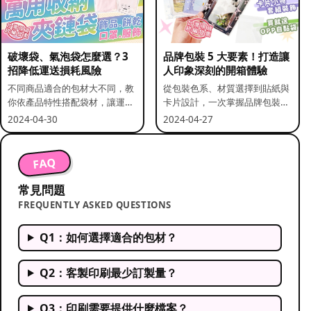
破壞袋、氣泡袋怎麼選？3
品牌包裝 5 大要素！打造讓
招降低運送損耗風險
人印象深刻的開箱體驗
不同商品適合的包材大不同，教
從包裝色系、材質選擇到貼紙與
你依產品特性搭配袋材，讓運送
卡片設計，一次掌握品牌包裝的
更安全。
關鍵要素。
2024-04-30
2024-04-27
FAQ
常見問題
FREQUENTLY ASKED QUESTIONS
Q1：如何選擇適合的包材？
Q2：客製印刷最少訂製量？
Q3：印刷需要提供什麼檔案？