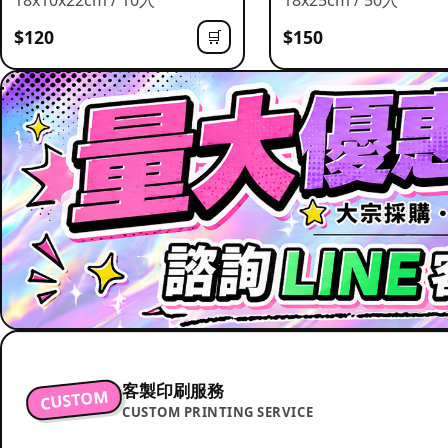
$120
$150
🛒
客製印刷服務
CUSTOM
CUSTOM PRINTING SERVICE