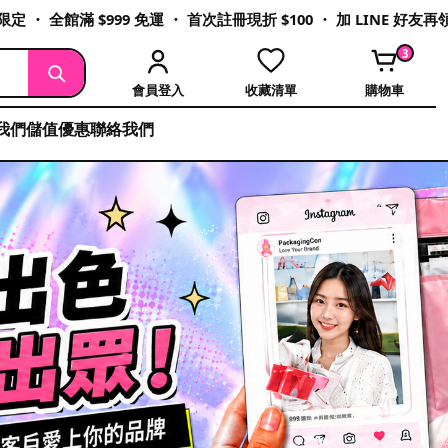
定 ・ 全館滿 $999 免運 ・ 首次註冊現折 $100 ・ 加 LINE 好友
3
會員登入
收藏清單
購物車
我們
儲值優惠
聯絡我們