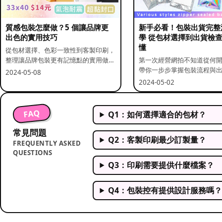
質感包裝怎麼做？5 個讓品牌更
新手必看！包裝出貨完整
出色的實用技巧
學 從包材選擇到出貨檢
懂
從包材選擇、色彩一致性到客製印刷，
整理讓品牌包裝更有記憶點的實用做
第一次經營網拍不知道從何
法。
帶你一步步掌握包裝流程與
2024-05-08
重點。
2024-05-02
FAQ
Q1：如何選擇適合的包材？
常見問題
Q2：客製印刷最少訂製量？
FREQUENTLY ASKED
QUESTIONS
Q3：印刷需要提供什麼檔案？
Q4：包裝控有提供設計服務嗎