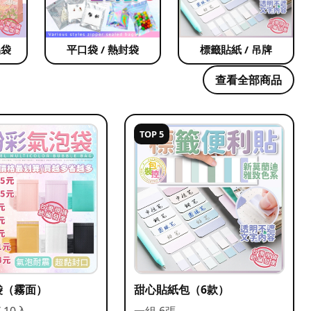
品袋
平口袋 / 熱封袋
標籤貼紙 / 吊牌
查看全部商品
TOP 5
袋（霧面）
甜心貼紙包（6款）
/ 10入
一組 6張