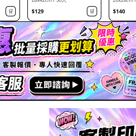
$129
$140
🛒
🛒