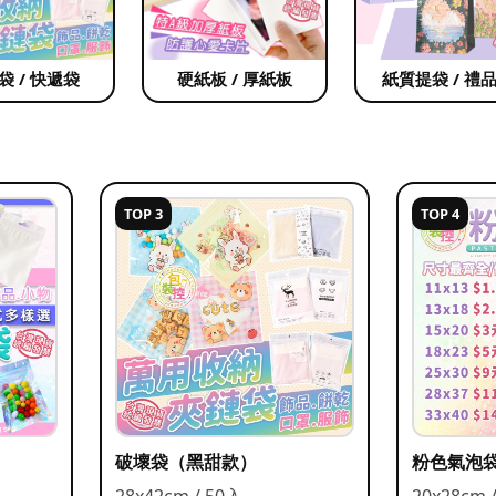
袋 / 快遞袋
硬紙板 / 厚紙板
紙質提袋 / 禮
TOP 3
TOP 4
破壞袋（黑甜款）
粉色氣泡
28x42cm / 50入
20x28cm 