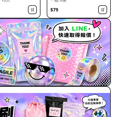
$79
🛒
🛒