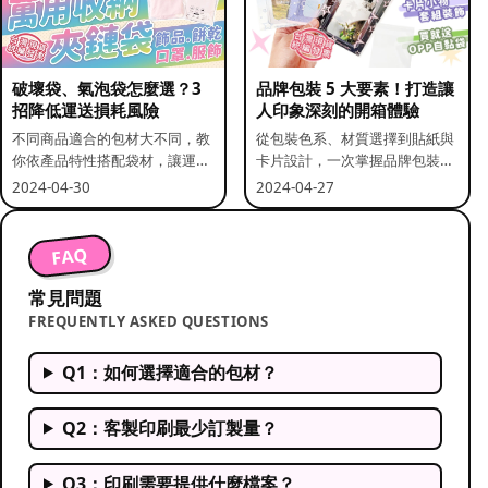
破壞袋、氣泡袋怎麼選？3
品牌包裝 5 大要素！打造讓
招降低運送損耗風險
人印象深刻的開箱體驗
不同商品適合的包材大不同，教
從包裝色系、材質選擇到貼紙與
你依產品特性搭配袋材，讓運送
卡片設計，一次掌握品牌包裝的
更安全。
關鍵要素。
2024-04-30
2024-04-27
FAQ
常見問題
FREQUENTLY ASKED QUESTIONS
Q1：如何選擇適合的包材？
Q2：客製印刷最少訂製量？
Q3：印刷需要提供什麼檔案？