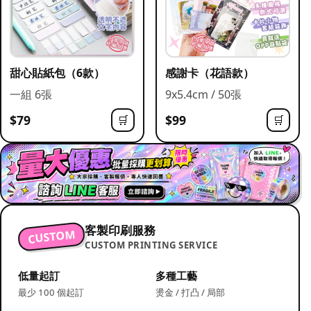
甜心貼紙包（6款）
感謝卡（花語款）
一組 6張
9x5.4cm / 50張
$79
$99
🛒
🛒
客製印刷服務
CUSTOM
CUSTOM PRINTING SERVICE
低量起訂
多種工藝
最少 100 個起訂
燙金 / 打凸 / 局部