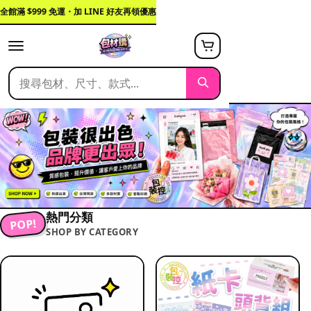
全館滿 $999 免運・加 LINE 好友再領優惠
熱門分類
POP!
SHOP BY CATEGORY