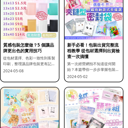
質感包裝怎麼做？5 個讓品
新手必看！包裝出貨完整流
牌更出色的實用技巧
程教學 從包材選擇到出貨檢
查一次搞懂
從包材選擇、色彩一致性到客製
印刷，整理讓品牌包裝更有記憶
第一次經營網拍不知道從何開
點的實用做法。
始？本篇帶你一步步掌握包裝流
2024-05-08
程與出貨前檢查重點。
2024-05-02