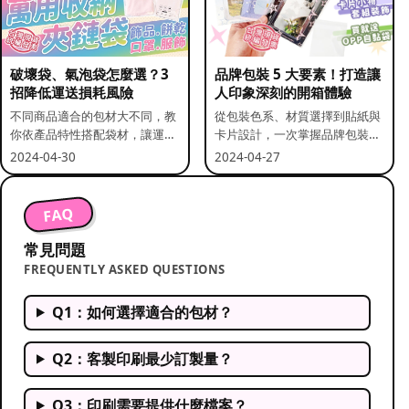
破壞袋、氣泡袋怎麼選？3
品牌包裝 5 大要素！打造讓
招降低運送損耗風險
人印象深刻的開箱體驗
不同商品適合的包材大不同，教
從包裝色系、材質選擇到貼紙與
你依產品特性搭配袋材，讓運送
卡片設計，一次掌握品牌包裝的
更安全。
關鍵要素。
2024-04-30
2024-04-27
FAQ
常見問題
FREQUENTLY ASKED QUESTIONS
Q1：如何選擇適合的包材？
Q2：客製印刷最少訂製量？
Q3：印刷需要提供什麼檔案？