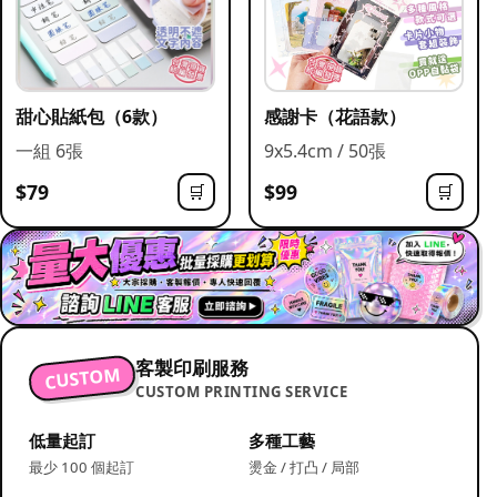
甜心貼紙包（6款）
感謝卡（花語款）
一組 6張
9x5.4cm / 50張
$79
$99
🛒
🛒
客製印刷服務
CUSTOM
CUSTOM PRINTING SERVICE
低量起訂
多種工藝
最少 100 個起訂
燙金 / 打凸 / 局部