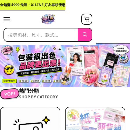
全館滿 $999 免運・加 LINE 好友再領優惠
熱門分類
POP!
SHOP BY CATEGORY