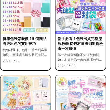
質感包裝怎麼做？5 個讓品
新手必看！包裝出貨完整流
牌更出色的實用技巧
程教學 從包材選擇到出貨檢
查一次搞懂
從包材選擇、色彩一致性到客製
印刷，整理讓品牌包裝更有記憶
第一次經營網拍不知道從何開
點的實用做法。
始？本篇帶你一步步掌握包裝流
2024-05-08
程與出貨前檢查重點。
2024-05-02